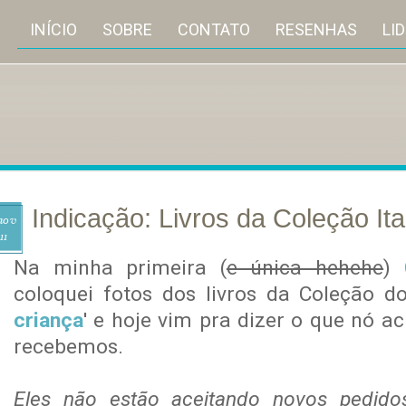
INÍCIO
SOBRE
CONTATO
RESENHAS
LI
Indicação: Livros da Coleção It
nov
11
Na minha primeira (
e única hehehe
)
coloquei fotos dos livros da Coleção do
criança
' e hoje vim pra dizer o que nó a
recebemos.
Eles não estão aceitando novos pedidos