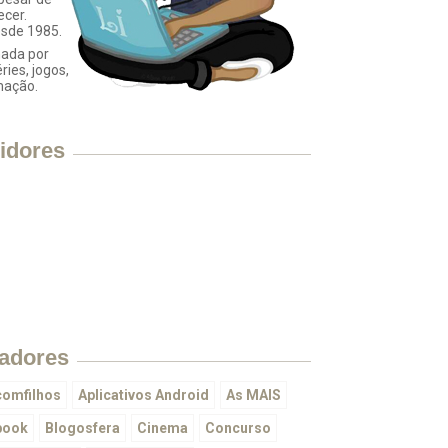
ecer.
esde 1985.
ada por
éries, jogos,
mação.
idores
adores
omfilhos
Aplicativos Android
As MAIS
book
Blogosfera
Cinema
Concurso