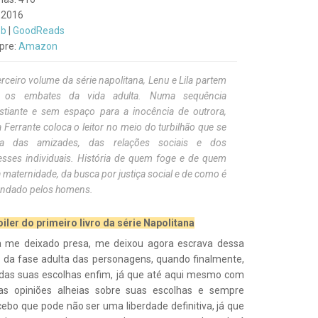
 2016
ob
|
GoodReads
pre:
Amazon
rceiro volume da série napolitana, Lenu e Lila partem
 os embates da vida adulta. Numa sequência
stiante e sem espaço para a inocência de outrora,
 Ferrante coloca o leitor no meio do turbilhão que se
a das amizades, das relações sociais e dos
resses individuais. História de quem foge e de quem
a maternidade, da busca por justiça social e de como é
andado pelos homens.
iler do primeiro livro da série Napolitana
inha me deixado presa, me deixou agora escrava dessa
 da fase adulta das personagens, quando finalmente,
 das suas escolhas enfim, já que até aqui mesmo com
s opiniões alheias sobre suas escolhas e sempre
bo que pode não ser uma liberdade definitiva, já que