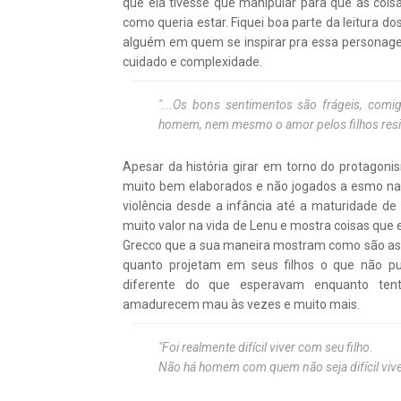
que ela tivesse que manipular para que as coi
como queria estar. Fiquei boa parte da leitura d
alguém em quem se inspirar pra essa personage
cuidado e complexidade.
"...Os bons sentimentos são frágeis, com
homem, nem mesmo o amor pelos filhos resist
Apesar da história girar em torno do protagon
muito bem elaborados e não jogados a esmo na 
violência desde a infância até a maturidade d
muito valor na vida de Lenu e mostra coisas que 
Grecco que a sua maneira mostram como são as fa
quanto projetam em seus filhos o que não p
diferente do que esperavam enquanto ten
amadurecem mau às vezes e muito mais.
"Foi realmente difícil viver com seu filho.
Não há homem com quem não seja difícil vive