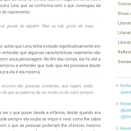
Concur
 outro Lina, que se conforma com o que conseguiu da
ar de nascimento.
Dicas
Litera
ocê gostar de alguém. Mas eu não gosto de mais
Literat
Litera
r, achei que Lenu tinha evoluído significativamente em
Reflex
e entender que algumas características realmente não
o com essa personagem. No fim das contas, ela foi até a
Seman
demorou a entender que tudo que ela precisava desde
a pra ela é ela mesma.
Refle
 escreve são pessoas contentes, que viajam, estão
quere
o de que as palavras de um modo ou de outro sempre
Resen
@pat
de ser o que quiser desde a infância, desde quando era
(@Ver
esde sempre ela soube se impor e viver como lhe cabia
com o que as pessoas poderiam lhe oferecer, mesmo
Resen