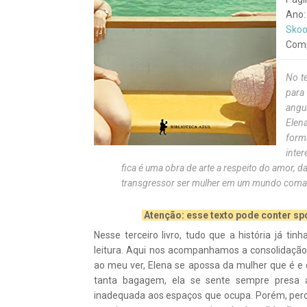
Ano:
Sko
Com
No te
para
angu
Elena
form
inte
fica é uma obra de arte a respeito do amor, d
transgressor ser mulher em um mundo com
Atenção: esse texto pode conter spo
Nesse terceiro livro, tudo que a história já t
leitura. Aqui nos acompanhamos a consolidação
ao meu ver, Elena se apossa da mulher que é e
tanta bagagem, ela se sente sempre presa a
inadequada aos espaços que ocupa. Porém, perce