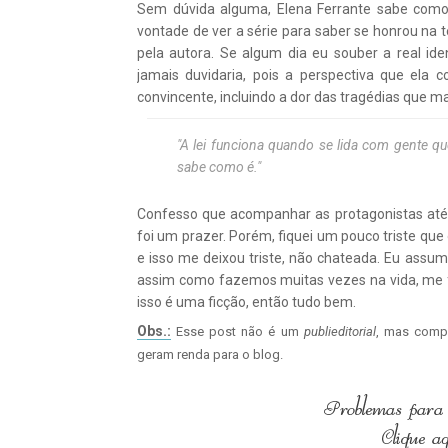
Sem dúvida alguma, Elena Ferrante sabe como 
vontade de ver a série para saber se honrou na 
pela autora. Se algum dia eu souber a real iden
jamais duvidaria, pois a perspectiva que ela 
convincente, incluindo a dor das tragédias que ma
"A lei funciona quando se lida com gente qu
sabe como é."
Confesso que acompanhar as protagonistas at
foi um prazer. Porém, fiquei um pouco triste que
e isso me deixou triste, não chateada. Eu assum
assim como fazemos muitas vezes na vida, me fo
isso é uma ficção, então tudo bem.
Obs.:
Esse post não é um
publieditorial
, mas compr
geram renda para o blog.