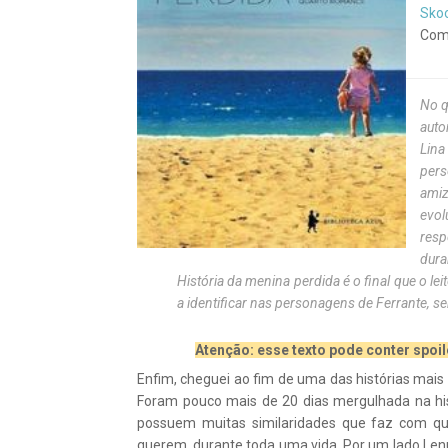
Sko
Com
No q
auto
Lina
pers
amiz
evo
resp
dura
História da menina perdida é o final que o l
a identificar nas personagens de Ferrante, s
Atenção: esse texto pode conter spoile
Enfim, cheguei ao fim de uma das histórias mais 
Foram pouco mais de 20 dias mergulhada na his
possuem muitas similaridades que faz com 
querem, durante toda uma vida. Por um lado Lenu