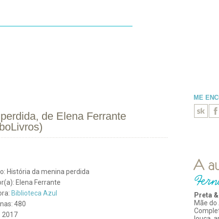
ESENHAS
LIDOS
BLOGROLL
ME EN
perdida, de Elena Ferrante
boLivros)
lo: História da menina perdida
r(a): Elena Ferrante
ora:
Biblioteca Azul
Preta &
Mãe do 
nas: 480
Comple
: 2017
louca, 