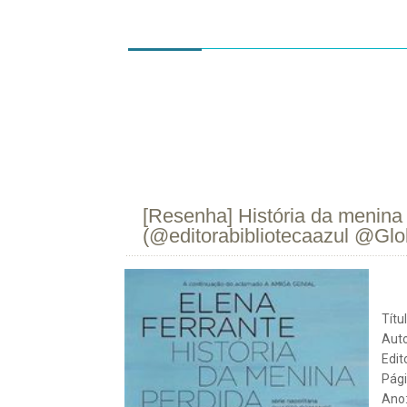
INÍCIO
SOBRE
CONTATO
R
[Resenha] História da menina 
(@editorabibliotecaazul @Glo
31/
jan
2023
Títu
Auto
Edit
Pági
Ano