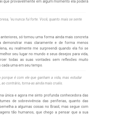
, sei que provavelmente em algum momento ela poderá
presa, "eu nunca fui forte. Você, quanto mais se sente
s anteriores, só tomou uma forma ainda mais concreta
 a demonstrar mais claramente e de forma menos
ena, eu realmente me surpreendi quando ela foi se
melhor seu lugar no mundo e seus desejos para vida,
rcer todas as suas vontades sem reflexões muito
as cada uma em seu tempo.
o porque é com ele que ganham a vida, mas estudar
ao contrário, torna-as ainda mais cruéis.
rma única e agora me sinto profunda conhecedora das
stumes de sobrevivência das periferias, quanto das
semelha a algumas coisas no Brasil, mas segue com
sonagens tão humanos, que chego a pensar que a sua