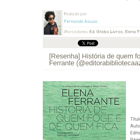
Postado por
Fernanda Souza
Ed. Globo Livros
Elena F
Marcadores:
,
[Resenha] História de quem f
Ferrante (@editorabiblioteca
27/
jan
2023
Títu
Auto
Edit
Pági