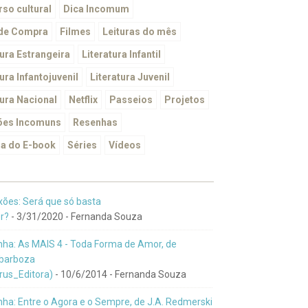
so cultural
Dica Incomum
 de Compra
Filmes
Leituras do mês
tura Estrangeira
Literatura Infantil
ura Infantojuvenil
Literatura Juvenil
tura Nacional
Netflix
Passeios
Projetos
ões Incomuns
Resenhas
a do E-book
Séries
Vídeos
xões: Será que só basta
r?
- 3/31/2020
- Fernanda Souza
ha: As MAIS 4 - Toda Forma de Amor, de
barboza
us_Editora)
- 10/6/2014
- Fernanda Souza
ha: Entre o Agora e o Sempre, de J.A. Redmerski