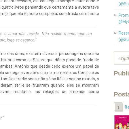
sas acontecessem, ela conseguia sempre estar onde e
(@Su
os quatro livros pensando que certamente a autora teve
m já que ela é muito complexa, construída com muito
Promo
@Myb
Resen
igo o amor não resiste. Não resiste o amor por um
(@Su
e, logo se esgarça."
ismo das duas, existem diversos personagens que são
história como os Sollara que dão o pano de fundo de
e ambas, Antônio que desde cedo exerce um papel de
Publ
ela se nega a ver até o último momento, os Cerullo e os
mílias tradicionais não só na Itália, mas no mundo, o
uderam ser e se frustram quando eles se mostram
tavam moldá-los, as relações de amizade como
Post
Re
r."