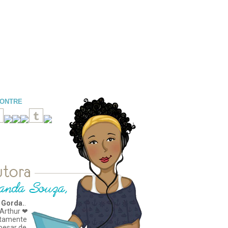
CONTRE
 Gorda.
.
Arthur ❤
tamente
apesar de