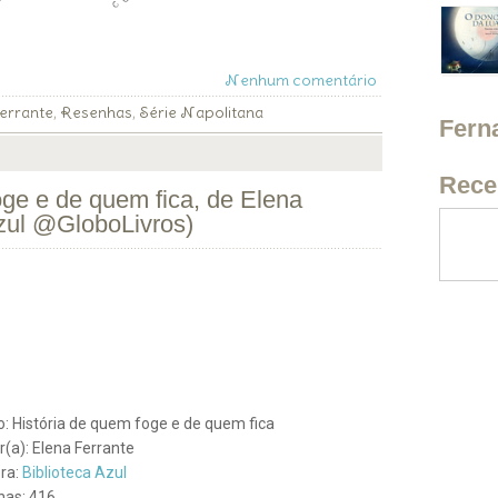
Nenhum comentário
errante
Resenhas
Série Napolitana
,
,
Fern
Rece
oge e de quem fica, de Elena
azul @GloboLivros)
lo: História de quem foge e de quem fica
r(a): Elena Ferrante
ora:
Biblioteca Azul
nas: 416