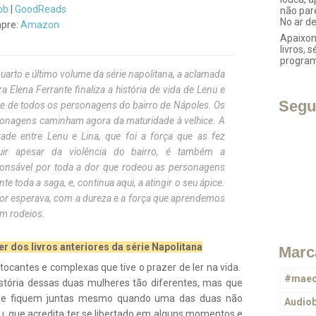
ob
|
GoodReads
não par
No ar d
pre:
Amazon
Apaixon
livros, s
progra
uarto e último volume da série napolitana, a aclamada
ra Elena Ferrante finaliza a história de vida de Lenu e
Segu
 e de todos os personagens do bairro de Nápoles. Os
onagens caminham agora da maturidade à velhice. A
ade entre Lenu e Lina, que foi a força que as fez
luir apesar da violência do bairro, é também a
onsável por toda a dor que rodeou as personagens
nte toda a saga, e, continua aqui, a atingir o seu ápice.
eitor esperava, com a dureza e a força que aprendemos
em rodeios.
r dos livros anteriores da série Napolitana
Marc
tocantes e complexas que tive o prazer de ler na vida.
#maec
tória dessas duas mulheres tão diferentes, mas que
que fiquem juntas mesmo quando uma das duas não
Audio
, que acredita ter se libertado em alguns momentos e