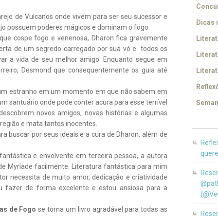
Concur
larejo de Vulcanos onde vivem para ser seu sucessor e
Dicas
larejo possuem poderes mágicos e dominam o fogo.
que cospe fogo e venenosa, Dharon fica gravemente
Litera
oberta de um segredo carregado por sua vó e todos os
Literat
var a vida de seu melhor amigo. Enquanto segue em
rreiro, Desmond que consequentemente os guia até
Litera
Reflex
e um estranho em um momento em que não sabem em
m santuário onde pode conter acura para esse terrível
Seman
 descobrem novos amigos, novas histórias e algumas
região e mata tantos inocentes.
a buscar por seus ideais e a cura de Dharon, além de
Refle
quere
ntástica e envolvente em terceira pessoa, a autora
e Myríade facilmente. Literatura fantástica para mim
Resen
tor necessita de muito amor, dedicação e criatividade
@pat
iu fazer de forma excelente e estou ansiosa para a
(@Ver
uas de Fogo
se torna um livro agradável para todas as
Resen