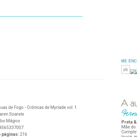
ESENHAS
LIDOS
BLOGROLL
ME EN
uas de Fogo - Crônicas de Myríade vol. 1
aren Soarele
bo Mágico
Preta &
Mãe do 
8565337007
Comple
 páginas:
216
louca, 