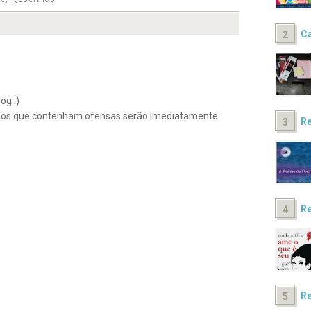
Ca
og :)
ios que contenham ofensas serão imediatamente
Re
Re
Re