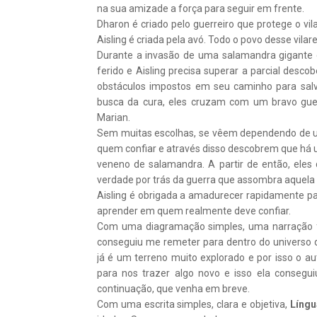
na sua amizade a força para seguir em frente.
Dharon é criado pelo guerreiro que protege o vi
Aisling é criada pela avó. Todo o povo desse vi
Durante a invasão de uma salamandra gigante 
ferido e Aisling precisa superar a parcial desc
obstáculos impostos em seu caminho para sal
busca da cura, eles cruzam com um bravo gue
Marian.
Sem muitas escolhas, se vêem dependendo d
quem confiar e através disso descobrem que há u
veneno de salamandra. A partir de então, eles
verdade por trás da guerra que assombra aquela 
Aisling é obrigada a amadurecer rapidamente par
aprender em quem realmente deve confiar.
Com uma diagramação simples, uma narração fa
conseguiu me remeter para dentro do universo d
já é um terreno muito explorado e por isso o au
para nos trazer algo novo e isso ela consegu
continuação, que venha em breve.
Com uma escrita simples, clara e objetiva,
Líng