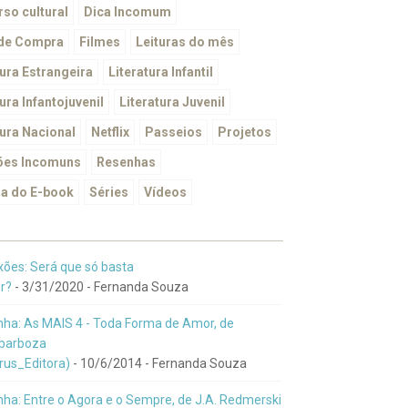
so cultural
Dica Incomum
 de Compra
Filmes
Leituras do mês
tura Estrangeira
Literatura Infantil
ura Infantojuvenil
Literatura Juvenil
tura Nacional
Netflix
Passeios
Projetos
ões Incomuns
Resenhas
a do E-book
Séries
Vídeos
xões: Será que só basta
r?
- 3/31/2020
- Fernanda Souza
ha: As MAIS 4 - Toda Forma de Amor, de
barboza
us_Editora)
- 10/6/2014
- Fernanda Souza
ha: Entre o Agora e o Sempre, de J.A. Redmerski