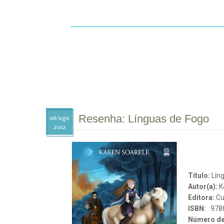
INÍCIO
SOBRE
CONTATO
R
Resenha: Línguas de Fogo
06/
ago
2012
Título:
Líng
Autor(a):
K
Editora:
Cu
ISBN:
978
Número de