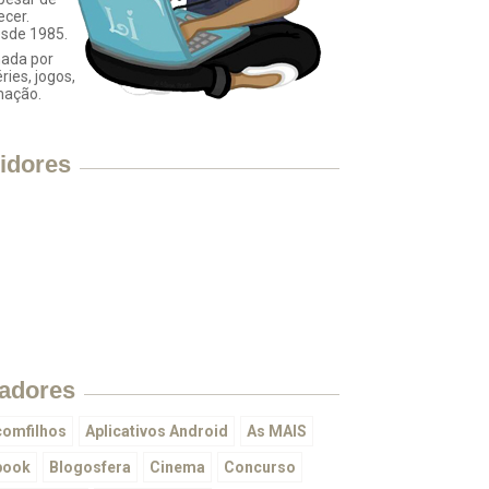
ecer.
esde 1985.
ada por
éries, jogos,
mação.
idores
adores
omfilhos
Aplicativos Android
As MAIS
book
Blogosfera
Cinema
Concurso