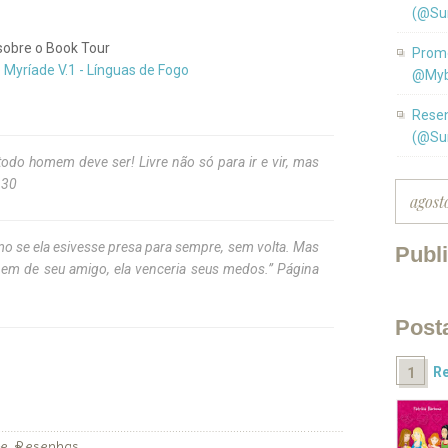
(@Su
sobre o Book Tour
Promo
@Myb
Resen
(@Su
do homem deve ser! Livre não só para ir e vir, mas
 30
mo se ela esivesse presa para sempre, sem volta. Mas
Publ
 bem de seu amigo, ela venceria seus medos.” Página
Post
Re
le
Resenhas
,