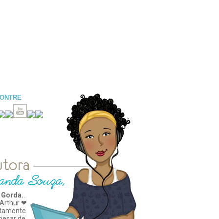
CONTRE
 Gorda.
.
Arthur ❤
tamente
apesar de