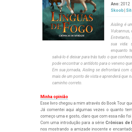
Ano:
2012
Skoob
|
Sit
Aisling é 
Vulcannus, 
Entretanto
sua vida: 
enquanto te
salvá-lo é deixar para trás tudo o que conhece
pode encontrar o antídoto para o veneno qu
Em sua jornada, Aisling se defrontará com d
mais de um ponto de vista e aprenderá que na
caminho correto.
Minha opinião
Esse livro chegou a mim através do Book Tour que 
Já comentei aqui algumas vezes o quanto tem
começo uma e gosto, claro que com essa não foi 
Com uma introdução para a série
Crônicas de 
nos mostrando a amizade inocente e encantad