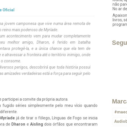
não par
No ar d
e Oficial
Apaixon
livros, s
uma jovem camponesa que vive numa área remota de
progra
o reino mais poderoso de Myríade.
, um acontecimento vem para mudar completamente
Segu
seu melhor amigo, Dharon, é ferido em batalha
ntava protegê-la, e a única chance que ela tem de
 e atravessar a fronteira até o território inimigo, onde
e o consome.
iversos perigos, descobrirá que toda história possui
s amizades verdadeiras está a força para seguir pelo
participei a convite da própria autora.
Marc
 fugido séries simplesmente pelo meu vício quando
diferente.
#maec
Myríade
já de tirar o fôlego, Línguas de Fogo se inicia
Audio
ora de
Dharon
e
Aisling
dois órfãos que encontraram