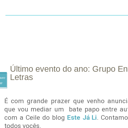
INÍCIO
SOBRE
CONTATO
RESENHAS
LI
Último evento do ano: Grupo En
Letras
nov
12
É com grande prazer que venho anuncia
que vou mediar um bate papo entre autor
com a Ceile do blog
Este Já Li
. Contamo
todos vocês.