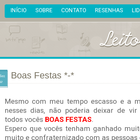
INÍCIO
SOBRE
CONTATO
RESENHAS
LI
Boas Festas *-*
dez
12
Mesmo com meu tempo escasso e a mi
nesses dias, não poderia deixar de vir
todos vocês
BOAS FESTAS
.
Espero que vocês tenham ganhado muito
muito e confraternizado com as pessoa