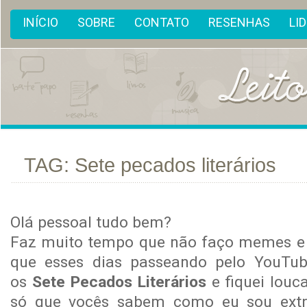
INÍCIO
SOBRE
CONTATO
RESENHAS
LI
TAG: Sete pecados literários
ar
13
Olá pessoal tudo bem?
Faz muito tempo que não faço memes e t
que esses dias passeando pelo YouTube
os
Sete Pecados Literários
e fiquei louc
só que vocês sabem como eu sou extr