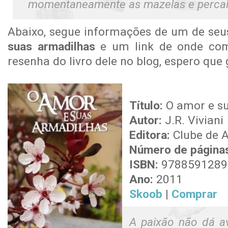
momentaneamente as mazelas e percalço
Abaixo, segue informações de um de se
suas armadilhas
e um link de onde com
resenha do livro dele no blog, espero que
Título:
O amor e s
Autor:
J.R. Viviani
Editora:
Clube de A
Número de página
ISBN:
9788591289
Ano:
2011
Skoob
|
Comprar
A paixão não dá a