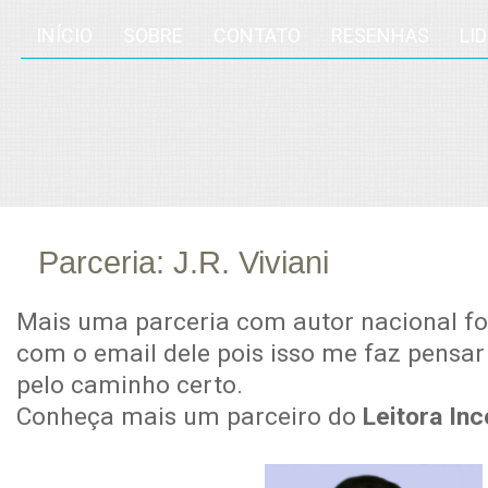
INÍCIO
SOBRE
CONTATO
RESENHAS
LI
Parceria: J.R. Viviani
jan
12
Mais uma parceria com autor nacional foi 
com o email dele pois isso me faz pensar
pelo caminho certo.
Conheça mais um parceiro do
Leitora I