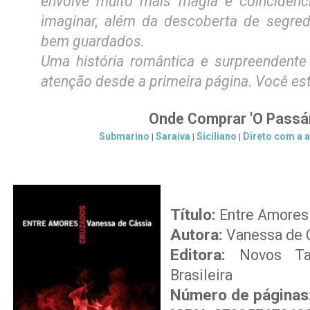
envolve muito mais magia e coincidên
imaginar, além da descoberta de segred
bem guardados.
Uma história romântica e surpreendente
atenção desde a primeira página. Você es
Onde Comprar 'O Passá
Submarino
Saraiva
Siciliano
Direto com a 
|
|
|
Título:
Entre Amores
Autora:
Vanessa de 
Editora:
Novos Tale
Brasileira
Número de páginas