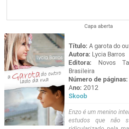
Capa aberta
Título:
A garota do out
Autora:
Lycia Barros
Editora:
Novos Tale
Brasileira
Número de páginas:
A
no:
2012
Skoob
Enzo é um menino intel
estudos que não s
ridicularizado pela m