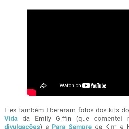
Eles também liberaram fotos dos kits do
Vida
da Emily Giffin (que comentei n
divulgações
) e
Para Sempre
de Kim e Kr