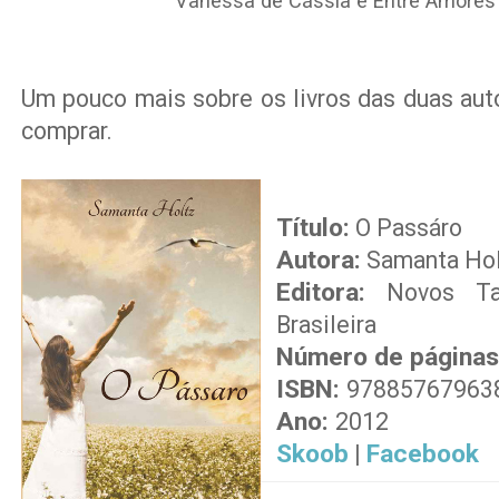
Vanessa de Cássia e Entre Amores
Um pouco mais sobre os livros das duas auto
comprar.
Título:
O Passáro
Autora:
Samanta Hol
Editora:
Novos Tal
Brasileira
Número de páginas
ISBN:
97885767963
Ano:
2012
Skoob
Facebook
|