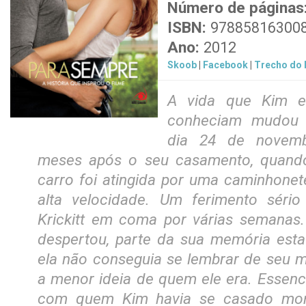
Número de páginas
ISBN:
97885816300
Ano:
2012
Skoob
|
Facebook
|
Trecho do l
A vida que Kim e 
conheciam mudou 
dia 24 de novemb
meses após o seu casamento, quando
carro foi atingida por uma caminhonet
alta velocidade. Um ferimento séri
Krickitt em coma por várias semanas
despertou, parte da sua memória est
ela não conseguia se lembrar de seu m
a menor ideia de quem ele era. Essencia
com quem Kim havia se casado morr