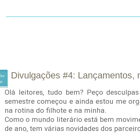
INÍCIO
SOBRE
CONTATO
RESENHAS
LI
Divulgações #4: Lançamentos, 
fev
12
Olá leitores, tudo bem? Peço desculpa
semestre começou e ainda estou me org
na rotina do filhote e na minha.
Como o mundo literário está bem movim
de ano, tem várias novidades dos parceir