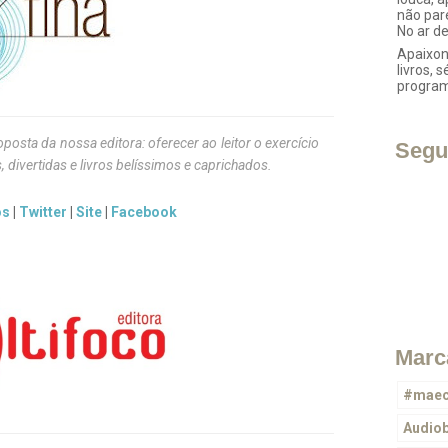
não par
No ar d
Apaixon
livros, s
progra
roposta da nossa editora: oferecer ao leitor o exercício
Segu
, divertidas e livros belíssimos e caprichados.
os
|
Twitter
|
Site
|
Facebook
Marc
#maec
Audio