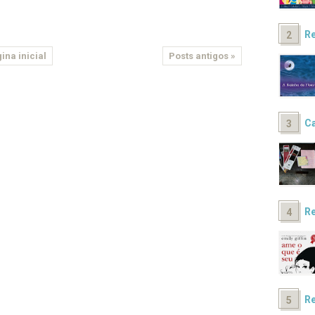
Re
ina inicial
Posts antigos »
Ca
Re
Re