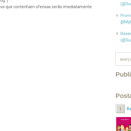
og :)
(@Su
ios que contenham ofensas serão imediatamente
Promo
@Myb
Resen
(@Su
Publ
Post
Re