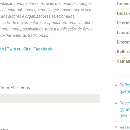
publicar novos autores. Através de novas tecnologias
Concur
ão editorial, conseguimos lançar nossos livros sem
Dicas
 aos autores e organizadores selecionados.
cheado de novos autores e apostar em uma literatura
Litera
 uma nova possibilidade para a publicação de livros
Literat
 das editoras tradicionais.
Litera
os
|
Twitter
|
Site
|
Facebook
Reflex
Seman
Refle
ifoco
Parcerias
,
quere
Resen
@pat
(@Ver
Resen