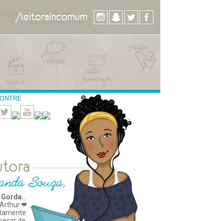
CONTRE
 Gorda.
.
Arthur ❤
tamente
apesar de