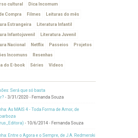
so cultural
Dica Incomum
 de Compra
Filmes
Leituras do mês
tura Estrangeira
Literatura Infantil
ura Infantojuvenil
Literatura Juvenil
tura Nacional
Netflix
Passeios
Projetos
ões Incomuns
Resenhas
a do E-book
Séries
Vídeos
xões: Será que só basta
r?
- 3/31/2020
- Fernanda Souza
ha: As MAIS 4 - Toda Forma de Amor, de
barboza
us_Editora)
- 10/6/2014
- Fernanda Souza
ha: Entre o Agora e o Sempre, de J.A. Redmerski