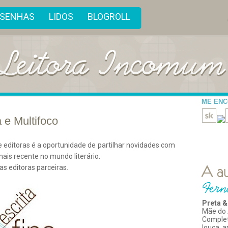
ESENHAS
LIDOS
BLOGROLL
ME EN
a e Multifoco
e editoras é a oportunidade de partilhar novidades com
ais recente no mundo literário.
s editoras parceiras.
Preta &
Mãe do 
Comple
louca, 