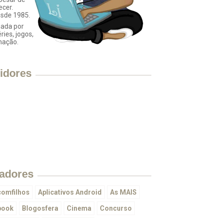
ecer.
esde 1985.
ada por
éries, jogos,
mação.
idores
adores
omfilhos
Aplicativos Android
As MAIS
book
Blogosfera
Cinema
Concurso