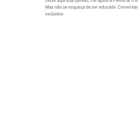
Deixe aqui sua opinião, me ajuda a melhorar o bl
Mas não se esqueça de ser educado. Comentár
excluídos.