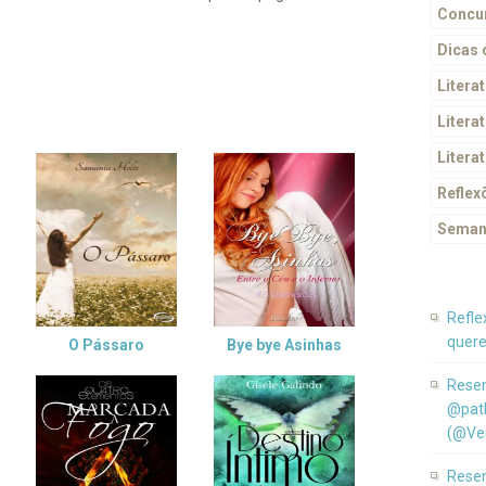
Concur
Dicas
Litera
Literat
Litera
Reflex
Seman
Refle
quere
O Pássaro
Bye bye Asinhas
Resen
@pat
(@Ver
Resen