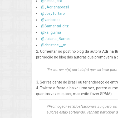
@nessa_cfa
@_Adrianabrazil
@JosyTortaro
@vanbosso
@SamantaHoltz
@ka_guima
@Juliana_Barnes
@christine__m
2. Comentar no post no blog da autora
Adrina B
promoção no blog das autoras que promovem a
"Eu vou ser a(o) sortuda(o) que vai levar para
3. Ser residente do Brasil ou ter endereço de entr
4. Twittar a frase a baixo uma vez, porém aume
quantas vezes quiser, mas evite fazer SPAM)
#PromoçãoFestaDosNacionais Eu quero os 12
autoras estão sorteando, venham participar de