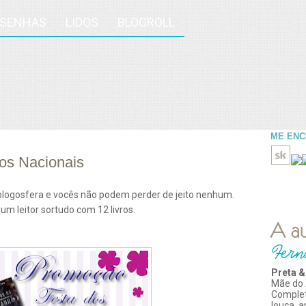
ESENHAS
LIDOS
BLOGROLL
ME EN
os Nacionais
ogosfera e vocês não podem perder de jeito nenhum.
um leitor sortudo com 12 livros.
Preta &
Mãe do 
Comple
louca, 