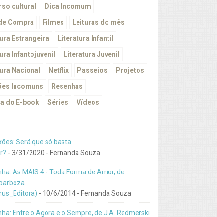
so cultural
Dica Incomum
 de Compra
Filmes
Leituras do mês
tura Estrangeira
Literatura Infantil
ura Infantojuvenil
Literatura Juvenil
tura Nacional
Netflix
Passeios
Projetos
ões Incomuns
Resenhas
a do E-book
Séries
Vídeos
xões: Será que só basta
r?
- 3/31/2020
- Fernanda Souza
ha: As MAIS 4 - Toda Forma de Amor, de
barboza
us_Editora)
- 10/6/2014
- Fernanda Souza
ha: Entre o Agora e o Sempre, de J.A. Redmerski