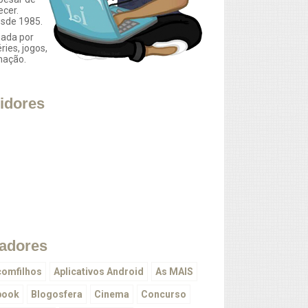
ecer.
esde 1985.
ada por
éries, jogos,
mação.
idores
adores
omfilhos
Aplicativos Android
As MAIS
book
Blogosfera
Cinema
Concurso