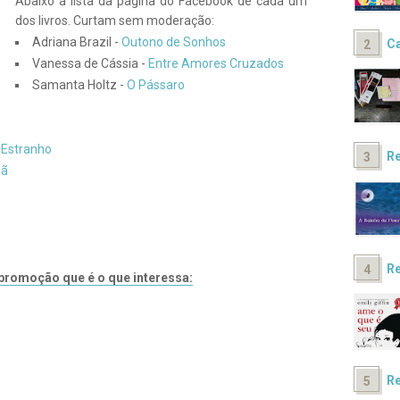
Abaixo a lista da página do Facebook de cada um
dos livros. Curtam sem moderação:
s
Adriana Brazil -
Outono de Sonhos
Ca
Vanessa de Cássia -
Entre Amores Cruzados
Samanta Holtz -
O Pássaro
 Estranho
Re
hã
Re
promoção que é o que interessa:
Re