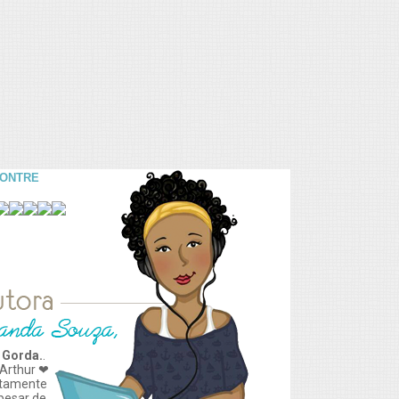
CONTRE
 Gorda.
.
Arthur ❤
tamente
apesar de