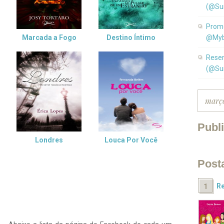
(@Su
Promo
Marcada a Fogo
Destino Íntimo
@Myb
Resen
(@Su
Publ
Londres
Louca Por Você
Post
Re