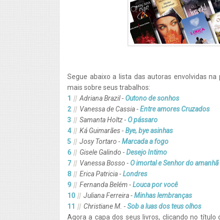
Segue abaixo a lista das autoras envolvidas n
mais sobre seus trabalhos:
Adriana Brazil -
Outono de sonhos
Vanessa de Cassia -
Entre amores Cruzados
Samanta Holtz -
O pássaro
Ká Guimarães -
Bye, bye asinhas
Josy Tortaro -
Marcada a fogo
Gisele Galindo -
Desejo Intimo
Vanessa Bosso -
O imortal e Senhor do amanhã
Erica Patricia -
Londres
Fernanda Belém -
Louca por você
Juliana Ferreira -
Minhas lembranças
Christiane M. -
Sob a luas dos teus olhos
Agora a capa dos seus livros, clicando no título