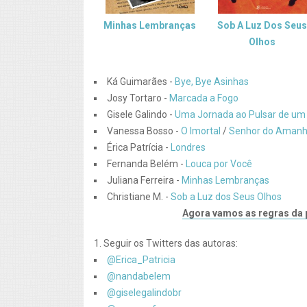
Minhas Lembranças
Sob A Luz Dos Seu
Olhos
Ká Guimarães -
Bye, Bye Asinhas
Josy Tortaro -
Marcada a Fogo
Gisele Galindo -
Uma Jornada ao Pulsar de um
Vanessa Bosso -
O Imortal
/
Senhor do Aman
Érica Patrícia -
Londres
Fernanda Belém -
Louca por Você
Juliana Ferreira -
Minhas Lembranças
Christiane M. -
Sob a Luz dos Seus Olhos
Agora vamos as regras da 
1. Seguir os Twitters das autoras:
@Erica_Patricia
@nandabelem
@giselegalindobr