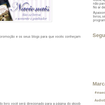
não par
No ar d
Apaixon
livros, s
progra
Segu
a promoção e os seus blogs para que vocês conheçam
Marc
#maec
Audio
 do livro você será direcionado para a página do skoob