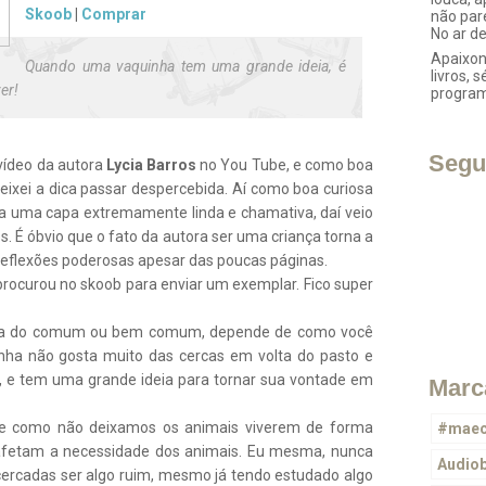
Skoob
|
Comprar
não par
No ar d
Apaixon
Quando uma vaquinha tem uma grande ideia, é
livros, s
er!
progra
Segu
vídeo da autora
Lycia Barros
no You Tube, e como boa
deixei a dica passar despercebida. Aí como boa curiosa
nha uma capa extremamente linda e chamativa, daí veio
s. É óbvio que o fato da autora ser uma criança torna a
 reflexões poderosas apesar das poucas páginas.
rocurou no skoob para enviar um exemplar. Fico super
ora do comum ou bem comum, depende de como você
uinha não gosta muito das cercas em volta do pasto e
s, e tem uma grande ideia para tornar sua vontade em
Marc
l de como não deixamos os animais viverem de forma
#maec
afetam a necessidade dos animais. Eu mesma, nunca
Audio
m cercadas ser algo ruim, mesmo já tendo estudado algo