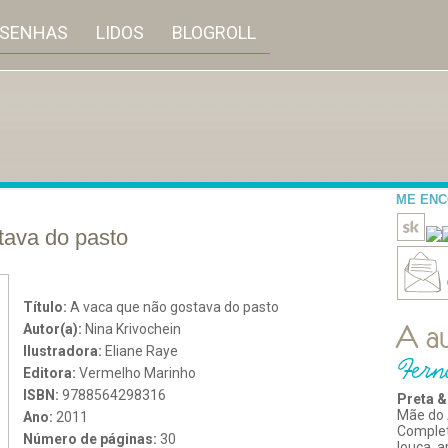
ESENHAS
LIDOS
BLOGROLL
ME EN
tava do pasto
Título:
A vaca que não gostava do pasto
Autor(a):
Nina Krivochein
Ilustradora:
Eliane Raye
Editora:
Vermelho Marinho
ISBN:
9788564298316
Preta &
Mãe do 
Ano:
2011
Comple
Número de páginas:
30
louca, 