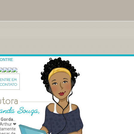
CONTRE
 Gorda.
.
Arthur ❤
tamente
apesar de