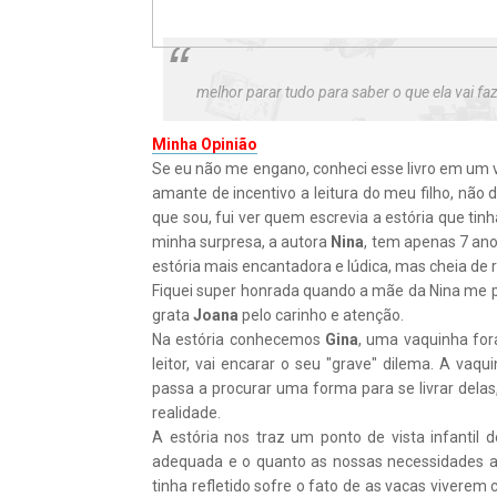
melhor parar tudo para saber o que ela vai faz
Minha Opinião
Se eu não me engano, conheci esse livro em um 
amante de incentivo a leitura do meu filho, não 
que sou, fui ver quem escrevia a estória que ti
minha surpresa, a autora
Nina
, tem apenas 7 ano
estória mais encantadora e lúdica, mas cheia de
Fiquei super honrada quando a mãe da Nina me p
grata
Joana
pelo carinho e atenção.
Na estória conhecemos
Gina
, uma vaquinha f
leitor, vai encarar o seu "grave" dilema. A vaq
passa a procurar uma forma para se livrar dela
realidade.
A estória nos traz um ponto de vista infanti
adequada e o quanto as nossas necessidades 
tinha refletido sofre o fato de as vacas vivere