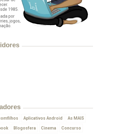
ecer.
esde 1985.
ada por
éries, jogos,
mação.
idores
adores
omfilhos
Aplicativos Android
As MAIS
book
Blogosfera
Cinema
Concurso