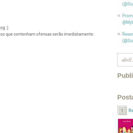
(@Su
Promo
@Myb
og :)
ios que contenham ofensas serão imediatamente
Resen
(@Su
Publ
Post
Re