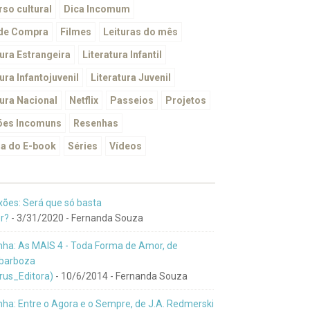
so cultural
Dica Incomum
 de Compra
Filmes
Leituras do mês
tura Estrangeira
Literatura Infantil
ura Infantojuvenil
Literatura Juvenil
tura Nacional
Netflix
Passeios
Projetos
ões Incomuns
Resenhas
a do E-book
Séries
Vídeos
xões: Será que só basta
r?
- 3/31/2020
- Fernanda Souza
ha: As MAIS 4 - Toda Forma de Amor, de
barboza
us_Editora)
- 10/6/2014
- Fernanda Souza
ha: Entre o Agora e o Sempre, de J.A. Redmerski