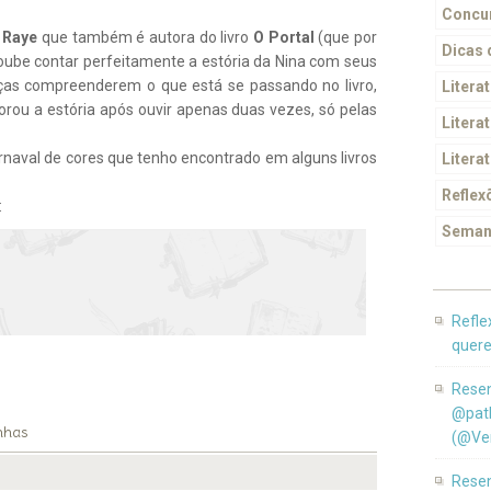
Concur
 Raye
que também é autora do livro
O Portal
(que por
Dicas
soube contar perfeitamente a estória da Nina com seus
nças compreenderem o que está se passando no livro,
Litera
ou a estória após ouvir apenas duas vezes, só pelas
Literat
arnaval de cores que tenho encontrado em alguns livros
Litera
Reflex
:
Seman
Refle
quere
Resen
@pat
nhas
(@Ver
Resen