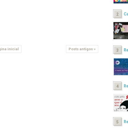
Ca
ina inicial
Posts antigos »
Re
Re
Re