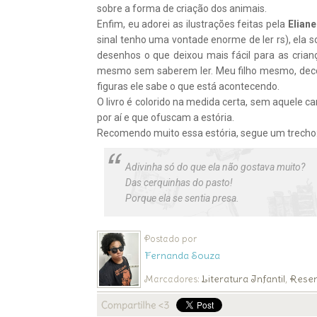
sobre a forma de criação dos animais.
Enfim, eu adorei as ilustrações feitas pela
Eliane
sinal tenho uma vontade enorme de ler rs), ela 
desenhos o que deixou mais fácil para as cria
mesmo sem saberem ler. Meu filho mesmo, decor
figuras ele sabe o que está acontecendo.
O livro é colorido na medida certa, sem aquele c
por aí e que ofuscam a estória.
Recomendo muito essa estória, segue um trecho
Adivinha só do que ela não gostava muito?
Das cerquinhas do pasto!
Porque ela se sentia presa.
Postado por
Fernanda Souza
Literatura Infantil
Rese
Marcadores:
,