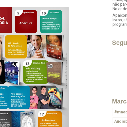
não par
No ar d
Apaixon
livros, s
progra
Segu
Marc
#maec
Audio