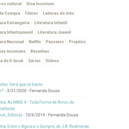
so cultural
Dica Incomum
 de Compra
Filmes
Leituras do mês
tura Estrangeira
Literatura Infantil
ura Infantojuvenil
Literatura Juvenil
tura Nacional
Netflix
Passeios
Projetos
ões Incomuns
Resenhas
a do E-book
Séries
Vídeos
xões: Será que só basta
r?
- 3/31/2020
- Fernanda Souza
ha: As MAIS 4 - Toda Forma de Amor, de
barboza
us_Editora)
- 10/6/2014
- Fernanda Souza
ha: Entre o Agora e o Sempre, de J.A. Redmerski