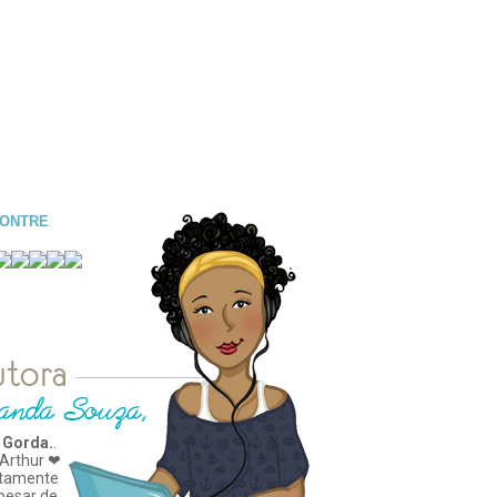
CONTRE
 Gorda.
.
Arthur ❤
tamente
apesar de