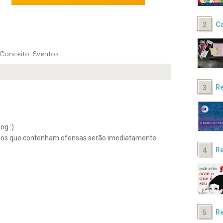
Ca
 Conceito
Eventos
,
Re
og :)
ios que contenham ofensas serão imediatamente
Re
Re