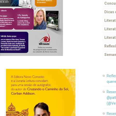
Concur
Dicas
Litera
Literat
Litera
Reflex
Seman
Refle
quere
Resen
@pat
(@Ver
Resen