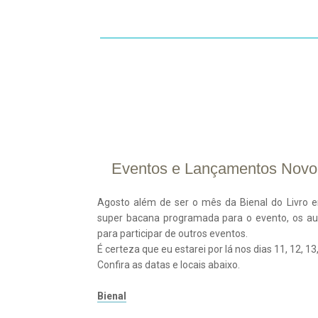
INÍCIO
SOBRE
CONTATO
R
Eventos e Lançamentos Novo 
05/
ago
2012
Agosto além de ser o mês da Bienal do Livro 
super bacana programada para o evento, os au
para participar de outros eventos.
É certeza que eu estarei por lá nos dias 11, 12, 13,
Confira as datas e locais abaixo.
Bienal