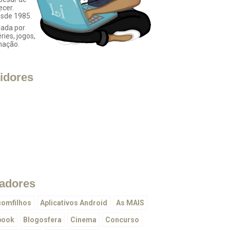
ecer.
esde 1985.
ada por
éries, jogos,
mação.
idores
adores
omfilhos
Aplicativos Android
As MAIS
book
Blogosfera
Cinema
Concurso