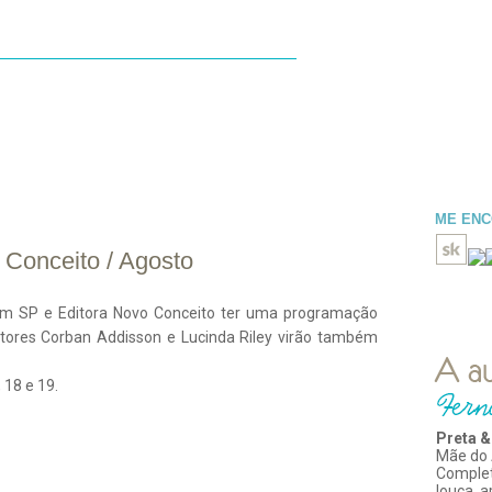
ESENHAS
LIDOS
BLOGROLL
ME EN
Conceito / Agosto
em SP e Editora Novo Conceito ter uma programação
tores Corban Addisson e Lucinda Riley virão também
 18 e 19.
Preta &
Mãe do 
Comple
louca, 