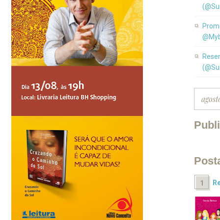
(@Su
Promo
@Myb
Resen
(@Su
Publ
Post
Re