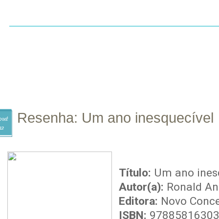
INÍCIO
SOBRE
CONTATO
RESENHAS
LI
Resenha: Um ano inesquecível
out
12
Título:
Um ano ines
Autor(a):
Ronald An
Editora:
Novo Conce
ISBN:
9788581630