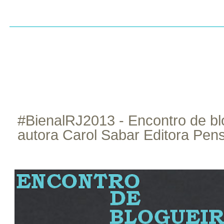
INÍCIO
SOBRE
CONTATO
RESENHAS
LI
#BienalRJ2013 - Encontro de bl
autora Carol Sabar Editora Pe
ago
13