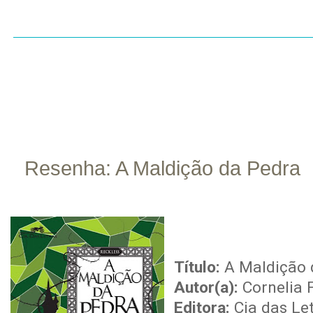
INÍCIO
SOBRE
CONTATO
RESENHAS
LI
Resenha: A Maldição da Pedra
out
13
Título:
A Maldição d
Autor(a):
Cornelia 
Editora:
Cia das Le