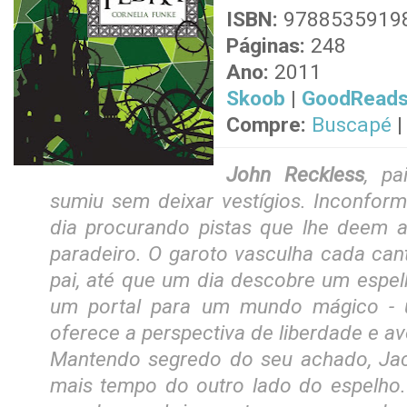
ISBN:
9788535919
Páginas:
248
Ano:
2011
Skoob
|
GoodRead
Compre:
Buscapé
John Reckless
, p
sumiu sem deixar vestígios. Inconfor
dia procurando pistas que lhe deem 
paradeiro. O garoto vasculha cada can
pai, até que um dia descobre um espe
um portal para um mundo mágico -
oferece a perspectiva de liberdade e av
Mantendo segredo do seu achado, Ja
mais tempo do outro lado do espelho