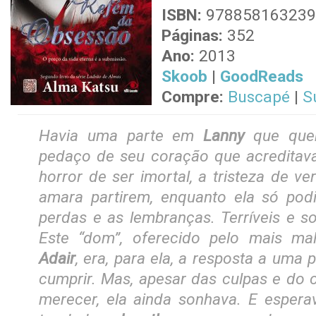
ISBN:
978858163239
Páginas:
352
Ano:
2013
Skoob
|
GoodReads
Compre:
Buscapé
|
S
Havia uma parte em
Lanny
que que
pedaço de seu coração que acreditav
horror de ser imortal, a tristeza de v
amara partirem, enquanto ela só pod
perdas e as lembranças. Terríveis e so
Este “dom”, oferecido pelo mais m
Adair
, era, para ela, a resposta a uma 
cumprir. Mas, apesar das culpas e do 
merecer, ela ainda sonhava. E espera