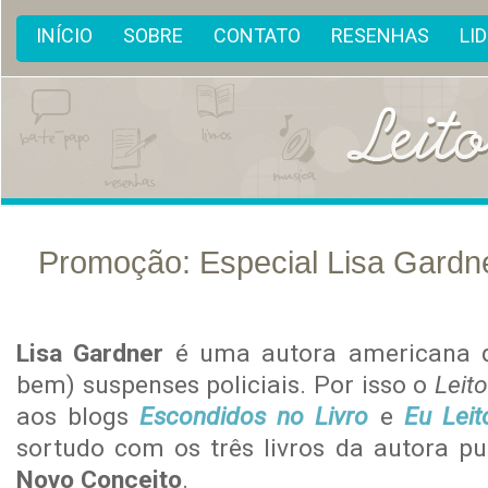
INÍCIO
SOBRE
CONTATO
RESENHAS
LI
Promoção: Especial Lisa Gardn
dez
13
Lisa Gardner
é uma autora americana q
bem) suspenses policiais. Por isso o
Leit
aos blogs
Escondidos no Livro
e
Eu Leit
sortudo com os três livros da autora p
Novo Conceito
.