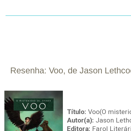
INÍCIO
SOBRE
CONTATO
RESENHAS
LI
Resenha: Voo, de Jason Lethco
dez
13
Título:
Voo(O misterio
Autor(a):
Jason Leth
Editora:
Farol Literár