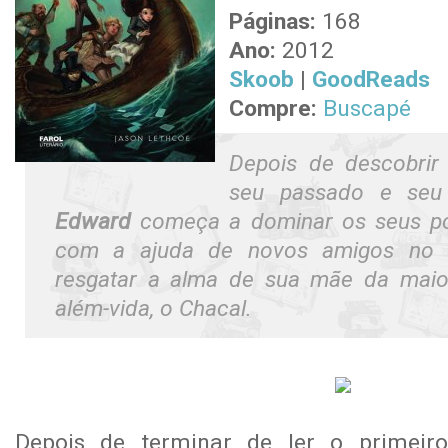
Páginas:
168
Ano:
2012
Skoob
|
GoodReads
Compre:
Buscapé
Depois de descobrir
seu passado e seu 
Edward
começa a dominar os seus p
com a ajuda de novos amigos n
resgatar a alma de sua mãe da maio
além-vida, o Chacal.
Depois de terminar de ler o primeiro 