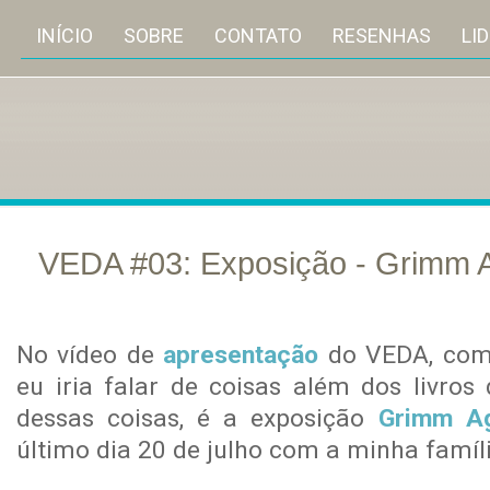
INÍCIO
SOBRE
CONTATO
RESENHAS
LI
VEDA #03: Exposição - Grimm A
ago
14
No vídeo de
apresentação
do VEDA, com
eu iria falar de coisas além dos livro
dessas coisas, é a exposição
Grimm Ag
último dia 20 de julho com a minha famíli