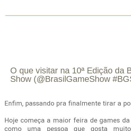
INÍCIO
SOBRE
CONTATO
RESENHAS
LI
O que visitar na 10ª Edição da 
Show (@BrasilGameShow #BG
out
17
Enfim, passando pra finalmente tirar a p
Hoje começa a maior feira de games da 
como uma pessoa que gosta muito