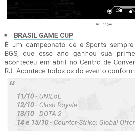
Divulgação
BRASIL GAME CUP
É um campeonato de e-Sports sempre 
BGS, que esse ano ganhou sua primei
aconteceu em abril no Centro de Conve
RJ. Acontece todos os do evento conform
11/10
- UNILoL
12/10
- Clash Royale
13/10
- DOTA 2
14 e 15/10
- Counter-Strike: Global Offe