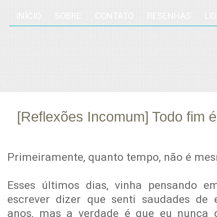
INÍCIO
SOBRE
CONTATO
RESENHAS
LI
[Reflexões Incomum] Todo fim
dez
22
Primeiramente, quanto tempo, não é me
Esses últimos dias, vinha pensando e
escrever dizer que senti saudades de 
anos, mas a verdade é que eu nunca de