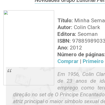
Novidades Grupo Editorial P
Título:
Minha Sema
Autor:
Colin Clark
Editora:
Seoman
ISBN:
9788598903
Ano:
2012
Número de páginas
Comprar
|
Primeiro
Em 1956, Colin Cla
de 23 anos de id
emprego como terc
direção no set de O Príncipe Encantado
atriz principal o maior símbolo sexual 