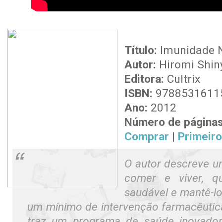
Título:
Imunidade N
Autor:
Hiromi Shin
Editora:
Cultrix
ISBN:
9788531611
Ano:
2012
Número de páginas
Comprar
|
Primeiro
O autor descreve u
comer e viver, qu
saudável e mantê-lo
um mínimo de intervenção farmacêutica 
traz um programa de saúde inovado