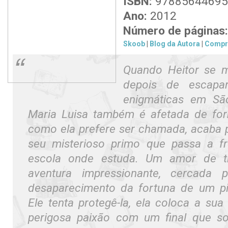
ISBN:
97885644695
Ano:
2012
Número de páginas:
Skoob
|
Blog da Autora
|
Compr
Quando Heitor se m
depois de escapa
enigmáticas em Sã
Maria Luisa também é afetada de for
como ela prefere ser chamada, acaba p
seu misterioso primo que passa a 
escola onde estuda. Um amor de ti
aventura impressionante, cercada 
desaparecimento da fortuna de um pi
Ele tenta protegê-la, ela coloca a su
perigosa paixão com um final que s