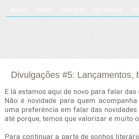
INÍCIO
SOBRE
CONTATO
RESENHAS
LI
Divulgações #5: Lançamentos, b
fev
12
E lá estamos aqui de novo para falar das 
Não é novidade para quem acompanha 
uma preferência em falar das novidades 
até porque, temos que valorizar e muito o
Para continuar a parte de sonhos literá