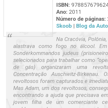
ISBN:
97885767962
Ano:
2011
Número de páginas:
Skoob
|
Blog da Auto
Na Cracóvia, Polônia
alastrava como fogo no álcool. Em
Sonderkommandos judeus (prisioneir
selecionados para trabalhar como “ope
de gás) organizaram uma revo
Concentração Auschwitz-Birkenau. O
revoltosos foram capturados e imedia
Mas Adam, um dos revoltosos, consegui
encontrando a ajuda que precisava em 
jovem filha de um comerciante ce