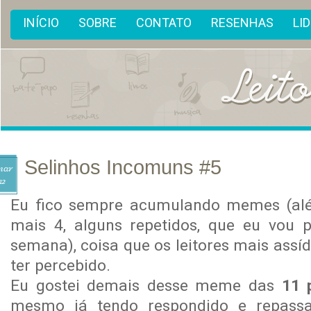
INÍCIO
SOBRE
CONTATO
RESENHAS
LI
Selinhos Incomuns #5
mar
12
Eu fico sempre acumulando memes (al
mais 4, alguns repetidos, que eu vou 
semana), coisa que os leitores mais assí
ter percebido.
Eu gostei demais desse meme das
11 
mesmo já tendo respondido e repass