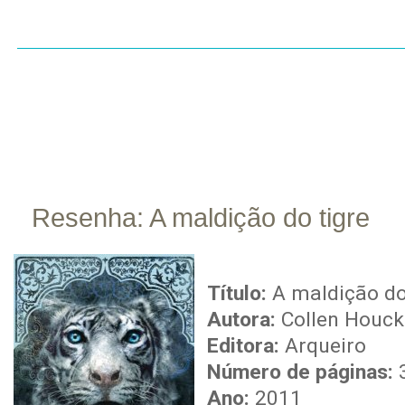
INÍCIO
SOBRE
CONTATO
RESENHAS
LI
Resenha: A maldição do tigre
abr
12
Título:
A maldição do
Autora:
Collen Houck
Editora:
Arqueiro
Número de páginas:
Ano:
2011