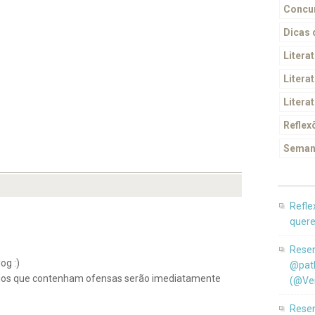
Concur
Dicas
Litera
Literat
Litera
Reflex
Seman
Refle
quere
Resen
og :)
@pat
ios que contenham ofensas serão imediatamente
(@Ver
Resen