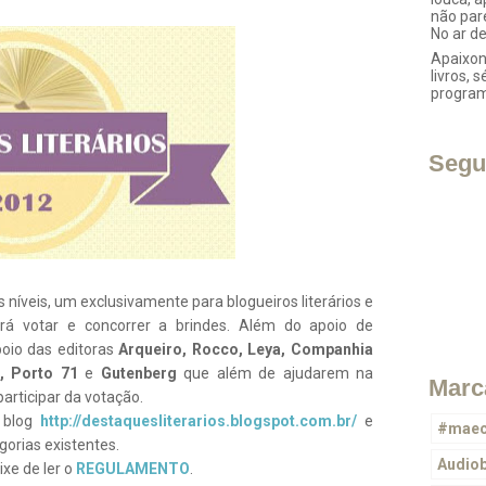
não par
No ar d
Apaixon
livros, s
progra
Segu
níveis, um exclusivamente para blogueiros literários e
rá votar e concorrer a brindes. Além do apoio de
poio das editoras
Arqueiro, Rocco, Leya, Companhia
a, Porto 71
e
Gutenberg
que além de ajudarem na
Marc
participar da votação.
 blog
http://destaquesliterarios.blogspot.com.br/
e
#maec
orias existentes.
Audio
ixe de ler o
REGULAMENTO
.