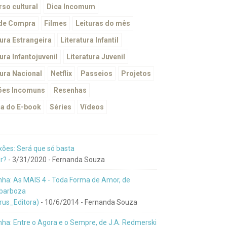
so cultural
Dica Incomum
 de Compra
Filmes
Leituras do mês
tura Estrangeira
Literatura Infantil
ura Infantojuvenil
Literatura Juvenil
tura Nacional
Netflix
Passeios
Projetos
ões Incomuns
Resenhas
a do E-book
Séries
Vídeos
xões: Será que só basta
r?
- 3/31/2020
- Fernanda Souza
ha: As MAIS 4 - Toda Forma de Amor, de
barboza
us_Editora)
- 10/6/2014
- Fernanda Souza
ha: Entre o Agora e o Sempre, de J.A. Redmerski