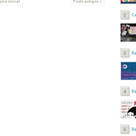
ina inicial
Posts antigos »
Ca
Re
Re
Re