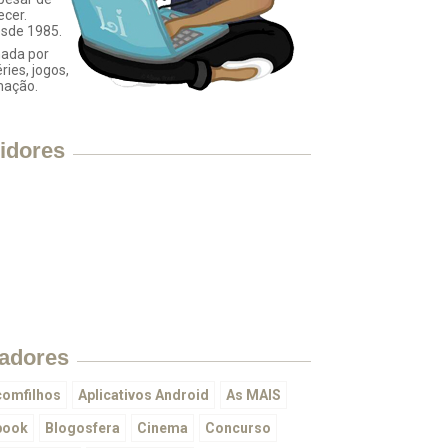
ecer.
esde 1985.
ada por
éries, jogos,
mação.
idores
adores
omfilhos
Aplicativos Android
As MAIS
book
Blogosfera
Cinema
Concurso