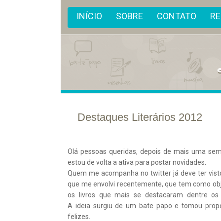
INÍCIO
SOBRE
CONTATO
R
Destaques Literários 2012
13/
dez
2012
Olá pessoas queridas, depois de mais uma sema
estou de volta a ativa para postar novidades.
Quem me acompanha no twitter já deve ter visto
que me envolvi recentemente, que tem como obje
os livros que mais se destacaram dentre o
A ideia surgiu de um bate papo e tomou prop
felizes.