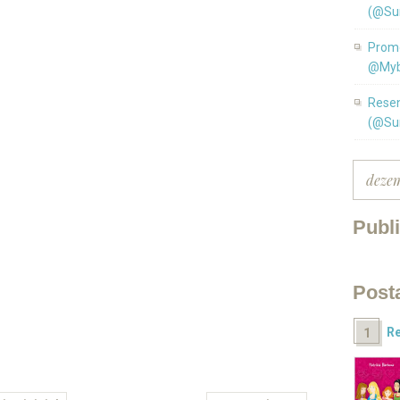
(@Su
Promo
@Myb
Resen
(@Su
Publ
Post
Re