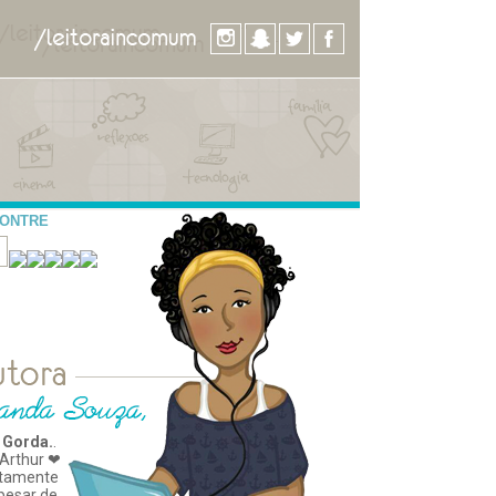
CONTRE
 Gorda.
.
Arthur ❤
tamente
apesar de