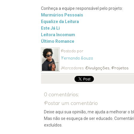
Conheça a equipe responsável pelo projeto:
Murmúrios Pessoais
Equalize da Leitura
Este Já Li
Leitora Incomum
Último Romance
Postado por
Fernanda Souza
Divulgações
Projetos
Marcadores:
,
0 comentários:
Postar um comentário
Deixe aqui sua opinião, me ajuda a melhorar o bl
Mas não se esqueça de ser educado. Comentár
excluídos.