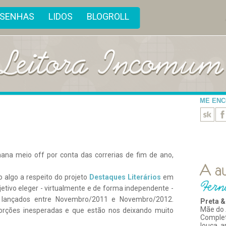
ESENHAS
LIDOS
BLOGROLL
ME EN
na meio off por conta das correrias de fim de ano,
 algo a respeito do projeto
Destaques Literários
em
tivo eleger - virtualmente e de forma independente -
s lançados entre Novembro/2011 e Novembro/2012.
Preta &
Mãe do 
orções inesperadas e que estão nos deixando muito
Comple
louca, 