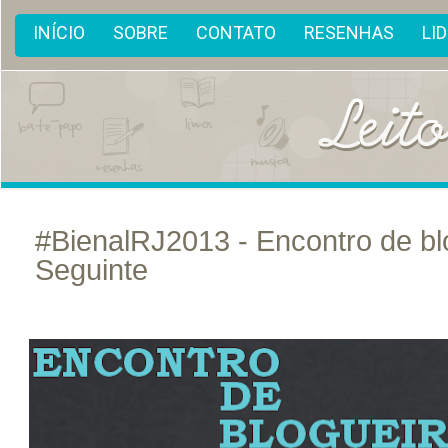
INÍCIO
SOBRE
CONTATO
RESENHAS
LI
#BienalRJ2013 - Encontro de bl
Seguinte
ago
13