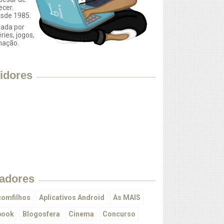
ecer.
esde 1985.
ada por
éries, jogos,
mação.
idores
adores
omfilhos
Aplicativos Android
As MAIS
book
Blogosfera
Cinema
Concurso