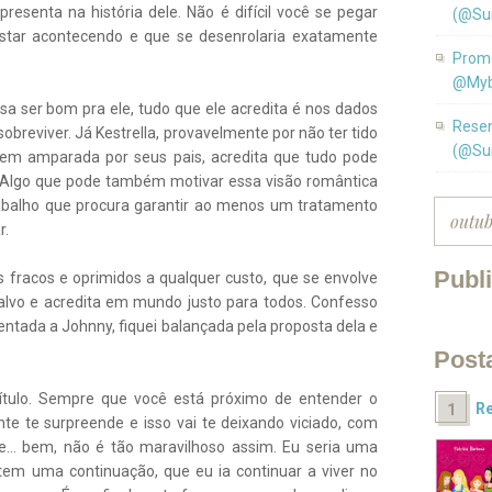
resenta na história dele. Não é difícil você se pegar
(@Su
estar acontecendo e que se desenrolaria exatamente
Promo
@Myb
 ser bom pra ele, tudo que ele acredita é nos dados
Resen
sobreviver. Já Kestrella, provavelmente por não ter tido
(@Su
bem amparada por seus pais, acredita que tudo pode
. Algo que pode também motivar essa visão romântica
balho que procura garantir ao menos um tratamento
r.
Publ
os fracos e oprimidos a qualquer custo, que se envolve
lvo e acredita em mundo justo para todos. Confesso
ntada a Johnny, fiquei balançada pela proposta dela e
.
Post
ítulo. Sempre que você está próximo de entender o
Re
e te surpreende e isso vai te deixando viciado, com
ue... bem, não é tão maravilhoso assim. Eu seria uma
em uma continuação, que eu ia continuar a viver no