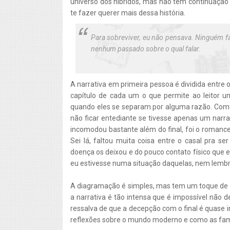
universo dos híbridos, mas não tem continuação 
te fazer querer mais dessa história.
Para sobreviver, eu não pensava. Ninguém f
nenhum passado sobre o qual falar.
A narrativa em primeira pessoa é dividida entre 
capítulo de cada um o que permite ao leitor
quando eles se separam por alguma razão. Como 
não ficar entediante se tivesse apenas um narra
incomodou bastante além do final, foi o romance
Sei lá, faltou muita coisa entre o casal pra s
doença os deixou e do pouco contato físico que
eu estivesse numa situação daquelas, nem lembra
A diagramação é simples, mas tem um toque de al
a narrativa é tão intensa que é impossível não 
ressalva de que a decepção com o final é quase 
reflexões sobre o mundo moderno e como as fam