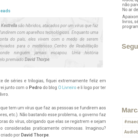
não par
No ar d
eads
Apaixon
livros, s
e
Kestrella
são híbridos, atacados por um vírus que faz
progra
 fundirem com aparelhos tecnológicos. Enquanto uma
 conta do país, eles vivem com o medo de serem
Segu
nviados para o misterioso
Centro de Reabilitação
onde ninguém jamais escapou. Uma história
pelo premiado
David Thorpe
.
 de séries e trilogias, fiquei extremamente feliz em
rei junto com o
Pedro
do blog
O Livreiro
e li logo por ter
ivro.
que tem um vírus que faz as pessoas se fundirem aos
Marc
ores, etc.). Não bastando esse problema, o governo faz
doras do vírus, obrigando que elas se registrem e sejam
#maec
ão consideradas praticamente criminosas. Imaginou?
Audio
 criado por
David Thorpe
.