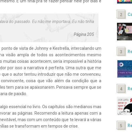
mesmo. É um final pra te fazer pensar nele por dias e
Ca
alava do passado. Eu não me importava. Eu não tinha
Página 205
o ponto de vista de Johnny e Kestrella, intercalando um
Re
 uma visão ampla de todos os acontecimentos mesmo
muitas coisas acontecem, seria impossível a história
dor por isso a narrativa é perfeita. Uma outra que me
 que o autor tentou introduzir que não me convenceu.
er convincente, coisa que vão além da condição que a
 eles tem para se apaixonarem. Pensava sempre que se
Re
ria de paixão.
go essencial no livro. Os capítulos são medianos mas
devorar as páginas. Recomendo a leitura apenas com a
inevitável, mas com um conteúdo que te levará a várias
Re
ílias se transformam em tempos de crise.