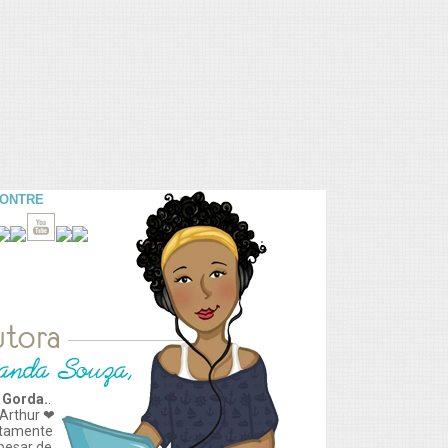
CONTRE
 Gorda.
.
Arthur ❤
tamente
apesar de