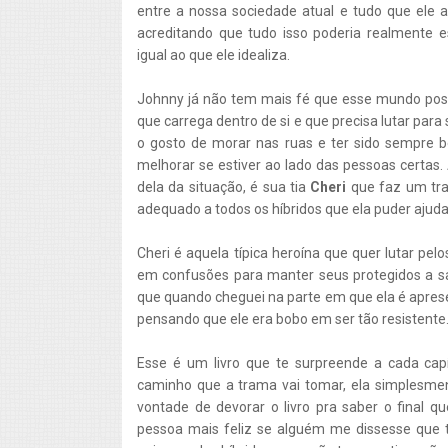
entre a nossa sociedade atual e tudo que ele ap
acreditando que tudo isso poderia realmente 
igual ao que ele idealiza.
Johnny já não tem mais fé que esse mundo possa
que carrega dentro de si e que precisa lutar para 
o gosto de morar nas ruas e ter sido sempre 
melhorar se estiver ao lado das pessoas certas
dela da situação, é sua tia
Cheri
que faz um tra
adequado a todos os híbridos que ela puder ajuda
Cheri é aquela típica heroína que quer lutar pel
em confusões para manter seus protegidos a sa
que quando cheguei na parte em que ela é aprese
pensando que ele era bobo em ser tão resistente
Esse é um livro que te surpreende a cada cap
caminho que a trama vai tomar, ela simplesment
vontade de devorar o livro pra saber o final q
pessoa mais feliz se alguém me dissesse que t