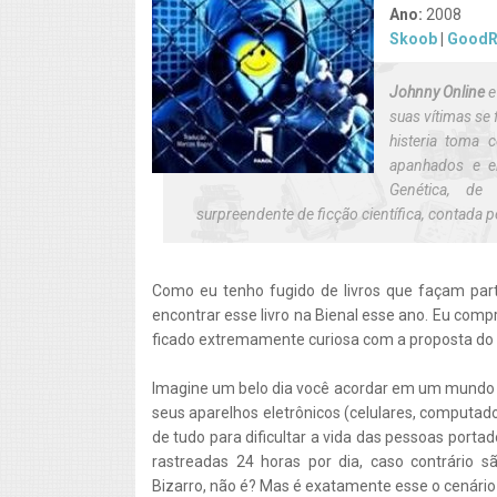
Ano:
2008
Skoob
|
GoodR
Johnny Online
suas vítimas se
histeria toma
apanhados e e
Genética
, de 
surpreendente de ficção científica, contada 
Como eu tenho fugido de livros que façam parte
encontrar esse livro na Bienal esse ano. Eu comp
ficado extremamente curiosa com a proposta do l
Imagine um belo dia você acordar em um mundo 
seus aparelhos eletrônicos (celulares, computad
de tudo para dificultar a vida das pessoas porta
rastreadas 24 horas por dia, caso contrário s
Bizarro, não é? Mas é exatamente esse o cenário