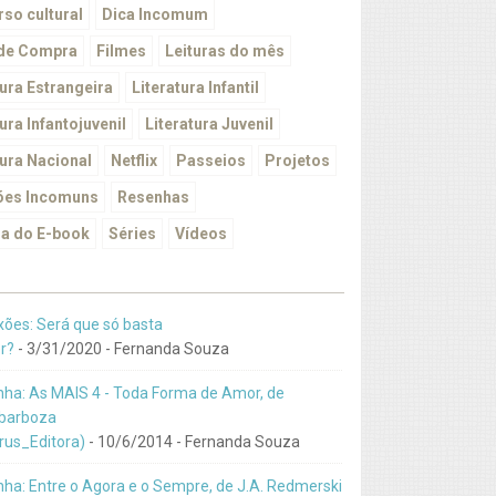
so cultural
Dica Incomum
 de Compra
Filmes
Leituras do mês
tura Estrangeira
Literatura Infantil
ura Infantojuvenil
Literatura Juvenil
tura Nacional
Netflix
Passeios
Projetos
ões Incomuns
Resenhas
a do E-book
Séries
Vídeos
xões: Será que só basta
r?
- 3/31/2020
- Fernanda Souza
ha: As MAIS 4 - Toda Forma de Amor, de
barboza
us_Editora)
- 10/6/2014
- Fernanda Souza
ha: Entre o Agora e o Sempre, de J.A. Redmerski