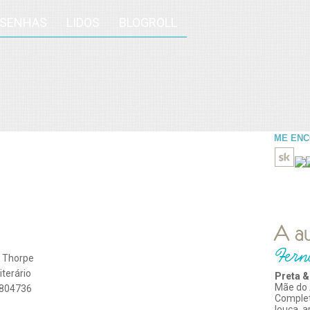
ESENHAS
LIDOS
BLOGROLL
ME EN
s
 Thorpe
iterário
Preta &
Mãe do 
804736
Comple
louca, 