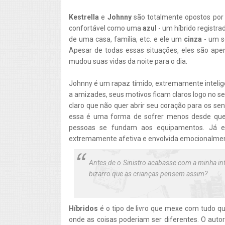
Kestrella
e
Johnny
são totalmente opostos por e
confortável como uma
azul
- um híbrido registr
de uma casa, família, etc. e ele um
cinza
- um s
Apesar de todas essas situações, eles são ap
mudou suas vidas da noite para o dia.
Johnny é um rapaz tímido, extremamente intelige
a amizades, seus motivos ficam claros logo no se
claro que não quer abrir seu coração para os se
essa é uma forma de sofrer menos desde que
pessoas se fundam aos equipamentos. Já el
extremamente afetiva e envolvida emocionalmente
Antes de o Sinistro acabasse com a minha inf
bizarro que as crianças pensem assim?
Híbridos
é o tipo de livro que mexe com tudo qu
onde as coisas poderiam ser diferentes. O auto