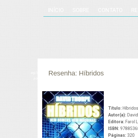
INÍCIO
SOBRE
CONTATO
R
Resenha: Híbridos
09/
out
2013
Título:
Híbrido
Autor(a):
David
Editora:
Farol L
ISBN:
9788536
Páginas:
320