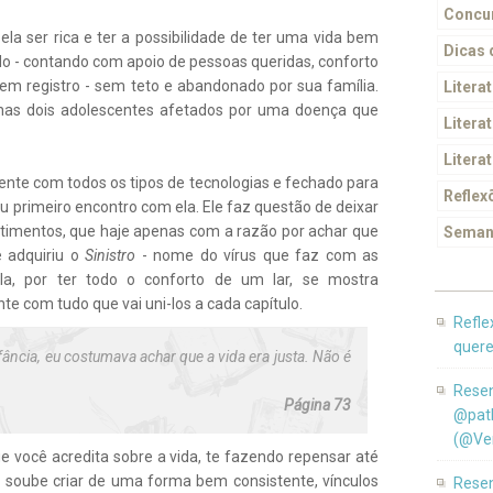
Concur
la ser rica e ter a possibilidade de ter uma vida bem
Dicas
ado - contando com apoio de pessoas queridas, conforto
em registro - sem teto e abandonado por sua família.
Litera
enas dois adolescentes afetados por uma doença que
Literat
Litera
nte com todos os tipos de tecnologias e fechado para
Reflex
u primeiro encontro com ela. Ele faz questão de deixar
ntimentos, que haje apenas com a razão por achar que
Seman
 adquiriu o
Sinistro
- nome do vírus que faz com as
a, por ter todo o conforto de um lar, se mostra
 com tudo que vai uni-los a cada capítulo.
Refle
quere
ância, eu costumava achar que a vida era justa. Não é
Resen
Página 73
@pat
(@Ver
e você acredita sobre a vida, te fazendo repensar até
r soube criar de uma forma bem consistente, vínculos
Resen