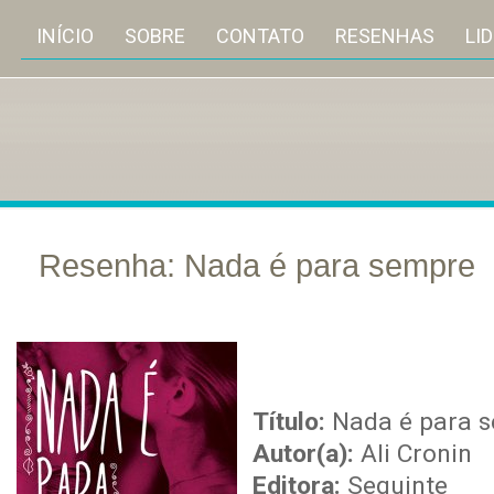
INÍCIO
SOBRE
CONTATO
RESENHAS
LI
Resenha: Nada é para sempre
out
13
Título:
Nada é para 
Autor(a):
Ali Cronin
Editora:
Seguinte