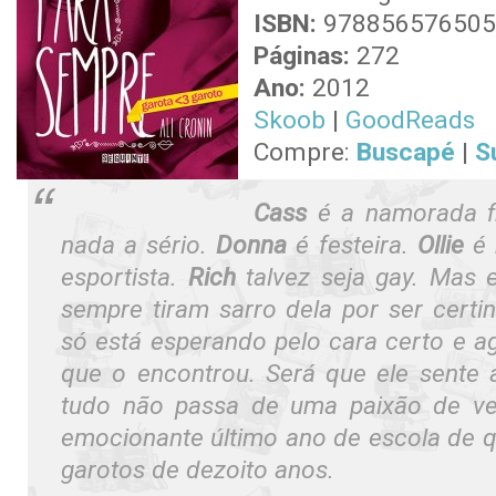
ISBN:
978856576505
Páginas:
272
Ano:
2012
Skoob
|
GoodReads
Compre:
Buscapé
|
S
Cass
é a namorada f
nada a sério.
Donna
é festeira.
Ollie
é
esportista.
Rich
talvez seja gay. Mas
sempre tiram sarro dela por ser certi
só está esperando pelo cara certo e a
que o encontrou. Será que ele sente
tudo não passa de uma paixão de v
emocionante último ano de escola de q
garotos de dezoito anos.