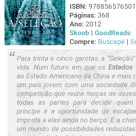
ISBN:
978856576501
Páginas:
368
Ano:
2012
Skoob
|
GoodReads
Compre:
Buscapé
|
S
Para trinta e cinco garotas, a “Seleçã
vida. Num futuro em que os
Estados
ao Estado Americano da China e mais r
um país jovem com uma sociedade div
competição que reúne moças de dezess
todas as partes para decidir que
príncipe é a oportunidade de escapa
imposta a elas ainda no berço. É a cha
um mundo de possibilidades reduzida