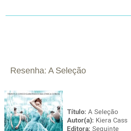
INÍCIO
SOBRE
CONTATO
RESENHAS
LI
Resenha: A Seleção
out
13
Título:
A Seleção
Autor(a):
Kiera Cass
Editora:
Seguinte