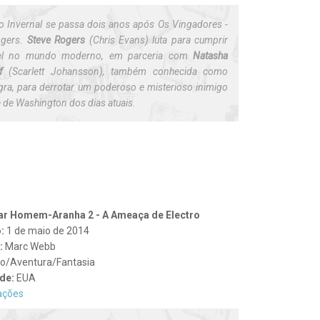
o Invernal se passa dois anos após Os Vingadores -
ngers.
Steve Rogers
(Chris Evans) luta para cumprir
el no mundo moderno, em parceria com
Natasha
f
(Scarlett Johansson), também conhecida como
gra, para derrotar um poderoso e misterioso inimigo
 de Washington dos dias atuais.
ar Homem-Aranha 2 - A Ameaça de Electro
o:
1 de maio de 2014
r:
Marc Webb
o/Aventura/Fantasia
de:
EUA
ações