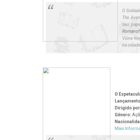
O Soldad
The Ave
seu pap
Romanof
Viúva Ne
na cidade
O Espetacul
Lançament
Dirigido po
Gênero:
Açã
Nacionalida
Mais Inform