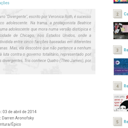
ações
Ca
vro "Divergente", escrito por Veronica Roth, é sucesso
ico adolescente. Na trama, a protagonista Beatrice
, é uma adolescente que mora numa versão distópica e
a cidade de Chicago, nos Estados Unidos, onde a
dividida entre cinco facções baseadas em diferentes
anas. Mas, ela descobre que não pertence a nenhum
Re
à luta contra o governo totalitário, representado por
s divergentes, Tris conhece Quatro (Theo James), por
Re
o:
03 de abril de 2014
r:
Darren Aronofsky
Re
ntura/Épico