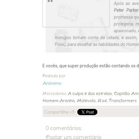
Após as ave
Peter Parker
promessa que
protegeria, 
apaixonado, 
inimigos tomam conta da cidade, e assim,
Foxx), para desafiar as habilidades do Hom
E vocês, que super produção estão contando os di
Postado por
Anônimo
A culpa é das estrelas
Capitão Am
Marcadores:
,
Homem Aranha
Malévola
Noé
Transformers
,
,
,
0 comentários:
Postar um comentário