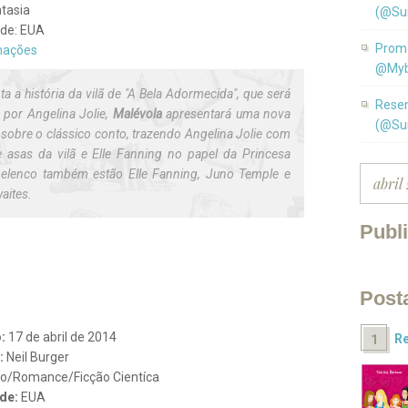
tasia
(@Su
ade: EUA
Promo
mações
@Myb
a a história da vilã de "A Bela Adormecida", que será
Resen
a por Angelina Jolie,
Malévola
apresentará uma nova
(@Su
 sobre o clássico conto, trazendo Angelina Jolie com
e asas da vilã e Elle Fanning no papel da Princesa
 elenco também estão Elle Fanning, Juno Temple e
aites.
Publ
Post
o:
17 de abril de 2014
Re
:
Neil Burger
o/Romance/Ficção Cientíca
de:
EUA