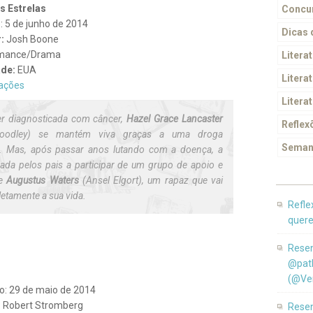
as Estrelas
Concur
 5 de junho de 2014
Dicas
:
Josh Boone
mance/Drama
Litera
ade:
EUA
Literat
ações
Litera
er diagnosticada com câncer,
Hazel Grace Lancaster
Reflex
Woodley) se mantém viva graças a uma droga
Seman
l. Mas, após passar anos lutando com a doença, a
ada pelos pais a participar de um grupo de apoio e
ce
Augustus Waters
(Ansel Elgort), um rapaz que vai
tamente a sua vida.
Refle
quere
Resen
@pat
(@Ver
: 29 de maio de 2014
r: Robert Stromberg
Resen