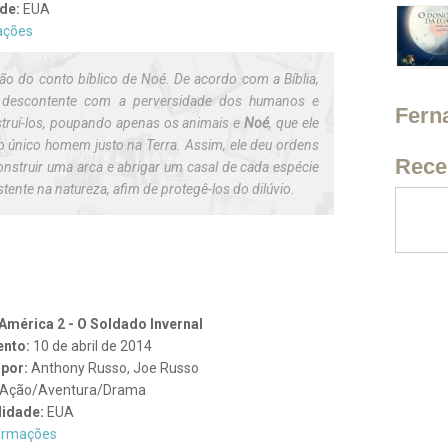
de:
EUA
ações
o do conto bíblico de Noé. De acordo com a Bíblia,
 descontente com a perversidade dos humanos e
Fern
struí-los, poupando apenas os animais e
Noé
, que ele
o único homem justo na Terra. Assim, ele deu ordens
Rece
onstruir uma arca e abrigar um casal de cada espécie
stente na natureza, afim de protegê-los do dilúvio.
América 2 - O Soldado Invernal
ento:
10 de abril de 2014
 por:
Anthony Russo, Joe Russo
Ação/Aventura/Drama
lidade:
EUA
ormações