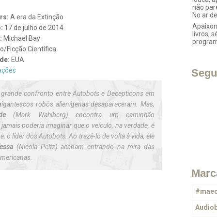
não par
No ar d
rs:
A era da Extinção
Apaixon
:
17 de julho de 2014
livros, s
:
Michael Bay
progra
/Ficção Científica
ade:
EUA
ações
Segu
grande confronto entre Autobots e Decepticons em
gigantescos robôs alienígenas desapareceram. Mas,
ade
(Mark Wahlberg) encontra um caminhão
jamais poderia imaginar que o veículo, na verdade, é
, o líder dos Autobots. Ao trazê-lo de volta à vida, ele
Tessa
(Nicola Peltz) acabam entrando na mira das
americanas.
Marc
#maec
Audio