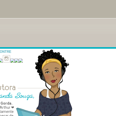
CONTRE
 Gorda.
.
Arthur ❤
tamente
apesar de