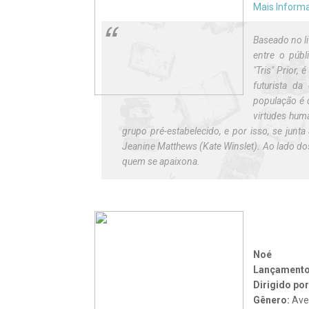
Mais Inform
Baseado no li
entre o públ
"Tris" Prior
futurista d
população é 
virtudes hum
grupo pré-estabelecido, e por isso, se junta 
Jeanine Matthews (Kate Winslet). Ao lado do
quem se apaixona.
Noé
Lançament
Dirigido po
Gênero:
Ave