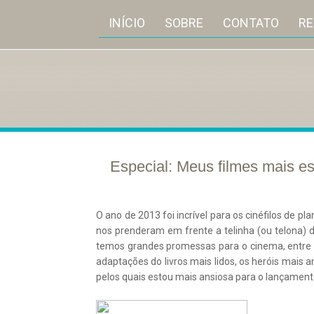
INÍCIO
SOBRE
CONTATO
R
Especial: Meus filmes mais e
02/
abr
2014
O ano de 2013 foi incrível para os cinéfilos de p
nos prenderam em frente a telinha (ou telona) 
temos grandes promessas para o cinema, entre e
adaptações do livros mais lidos, os heróis mais a
pelos quais estou mais ansiosa para o lançament