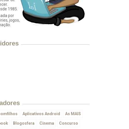
ecer.
esde 1985.
ada por
éries, jogos,
mação.
idores
adores
omfilhos
Aplicativos Android
As MAIS
book
Blogosfera
Cinema
Concurso