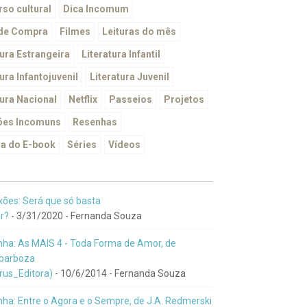
so cultural
Dica Incomum
 de Compra
Filmes
Leituras do mês
tura Estrangeira
Literatura Infantil
ura Infantojuvenil
Literatura Juvenil
tura Nacional
Netflix
Passeios
Projetos
ões Incomuns
Resenhas
a do E-book
Séries
Vídeos
xões: Será que só basta
r?
- 3/31/2020
- Fernanda Souza
ha: As MAIS 4 - Toda Forma de Amor, de
barboza
us_Editora)
- 10/6/2014
- Fernanda Souza
ha: Entre o Agora e o Sempre, de J.A. Redmerski