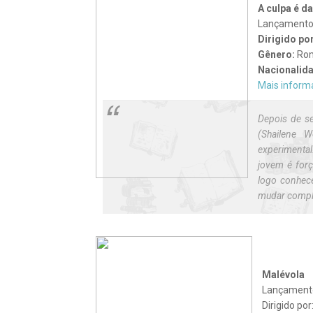
A culpa é d
Lançamento:
Dirigido por
Gênero:
Ro
Nacionalid
Mais inform
Depois de s
(Shailene 
experimenta
jovem é forç
logo conhe
mudar comple
Malévola
Lançamento
Dirigido po