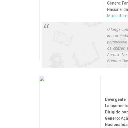
Gênero: Fan
Nacionalid
Mais infor
O longa cont
interpretad
perspectiva
os chifres 
Aurora. No
Brenton Thw
Divergente
Lançament
Dirigido por
Gênero:
Açã
Nacionalida