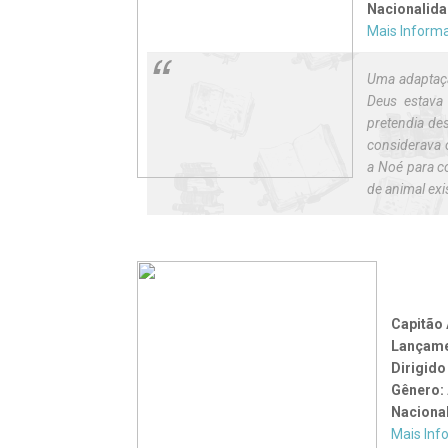
Nacionalida
Mais Inform
Uma adaptaçã
Deus estava
pretendia de
considerava 
a Noé para c
de animal exi
Capitão 
Lançam
Dirigido
Gênero:
Naciona
Mais Inf