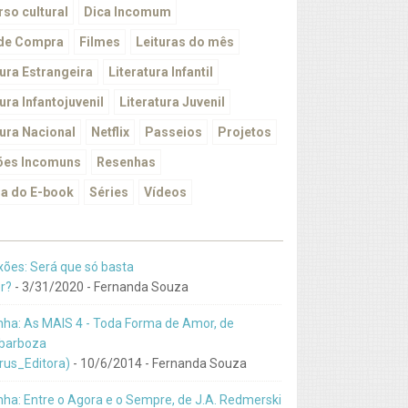
so cultural
Dica Incomum
 de Compra
Filmes
Leituras do mês
tura Estrangeira
Literatura Infantil
ura Infantojuvenil
Literatura Juvenil
tura Nacional
Netflix
Passeios
Projetos
ões Incomuns
Resenhas
a do E-book
Séries
Vídeos
xões: Será que só basta
r?
- 3/31/2020
- Fernanda Souza
ha: As MAIS 4 - Toda Forma de Amor, de
barboza
us_Editora)
- 10/6/2014
- Fernanda Souza
ha: Entre o Agora e o Sempre, de J.A. Redmerski