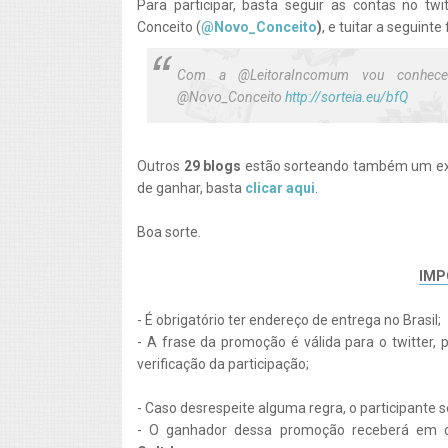
Para participar, basta seguir as contas no twi
Conceito (
@Novo_Conceito
)
, e tuitar a seguint
Com a @LeitoraIncomum vou conhecer
@Novo_Conceito
http://sorteia.eu/bfQ
Outros
29 blogs
estão sorteando também um exem
de ganhar, basta
clicar aqui
.
Boa sorte.
IMP
- É obrigatório ter endereço de entrega no Brasil;
- A frase da promoção é válida para o twitter, 
verificação da participação;
- Caso desrespeite alguma regra, o participante s
- O ganhador dessa promoção receberá em 