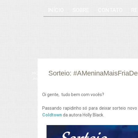
INÍCIO
SOBRE
CONTATO
R
Sorteio: #AMeninaMaisFriaD
30/
jul
2014
Oi gente, tudo bem com vocês?
Passando rapidinho só para deixar sorteio novo
Coldtown
da autora Holly Black.