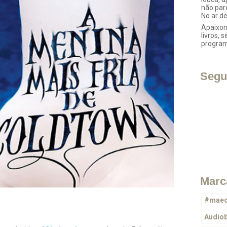
não par
No ar d
Apaixon
livros, s
progra
Segu
Marc
#maec
Audio