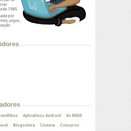
ecer.
esde 1985.
ada por
éries, jogos,
mação.
idores
adores
omfilhos
Aplicativos Android
As MAIS
book
Blogosfera
Cinema
Concurso