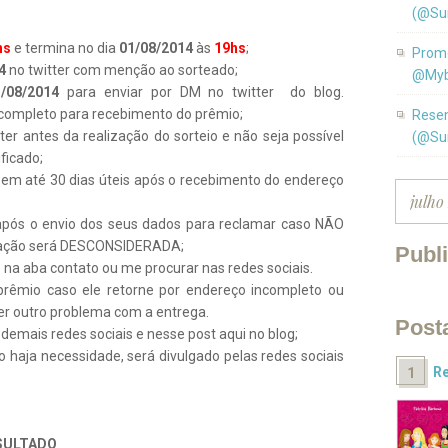
(@Su
hs
e termina no dia
01/08/2014
às
19hs
;
Promo
4
no twitter com menção ao sorteado;
@Myb
/08/2014
para enviar por DM no twitter do blog.
 completo para recebimento do prêmio;
Resen
ter antes da realização do sorteio e não seja possível
(@Su
ficado;
to em até 30 dias úteis após o recebimento do endereço
pós o envio dos seus dados para reclamar caso NÃO
lamação será DESCONSIDERADA;
Publ
o na aba contato ou me procurar nas redes sociais.
 prêmio caso ele retorne por endereço incompleto ou
r outro problema com a entrega.
Post
 demais redes sociais e nesse post aqui no blog;
o haja necessidade, será divulgado pelas redes sociais
Re
SULTADO