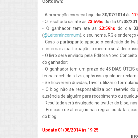
Coltdown
;
- A promoção começa hoje dia
30/07/2014
às
17
- O resultado sai até às
23:59hs
do dia
01/08/201
- O ganhador tem até às
23:59hs
do dia
03
(
@LeitoraIncomum
), o seu nome, RG e endereço
- Caso o participante apague o conteúdo do twit
confirmar a participação, o mesmo será desclassi
- O livro será enviado pela Editora Novo Concei
do ganhador;
- O ganhador tem um prazo de 45 DIAS ÚTEIS a
tenha recebido o livro, após isso qualquer rec
- Se houverem dúvidas, favor utilizar o formulári
- O blog não se responsabiliza por reenvio do
ausência de alguém para recebimento ou qualque
- Resultado será divulgado no twitter do blog, nas
- Em caso de alteração nas regras ou datas, cas
do blog.
Update 01/08/2014 às 19:25
RE