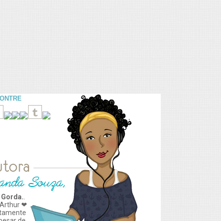
CONTRE
 Gorda.
.
Arthur ❤
tamente
apesar de