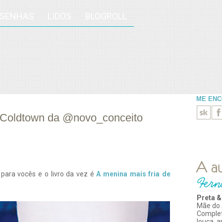
ESENHAS
LIDOS
BLOGROLL
ME EN
eColdtown da @novo_conceito
 para vocês e o livro da vez é
A menina mais fria de
Preta &
Mãe do 
Comple
louca, 