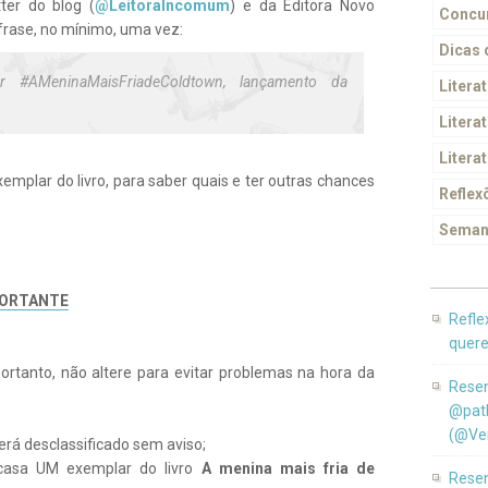
tter do blog (
@LeitoraIncomum
) e da Editora Novo
Concur
e frase, no mínimo, uma vez:
Dicas
 #AMeninaMaisFriadeColdtown, lançamento da
Litera
Literat
Litera
plar do livro, para saber quais e ter outras chances
Reflex
Seman
ORTANTE
Refle
quere
portanto, não altere para evitar problemas na hora da
Resen
@pat
(@Ver
erá desclassificado sem aviso;
casa UM exemplar do livro
A menina mais fria de
Resen