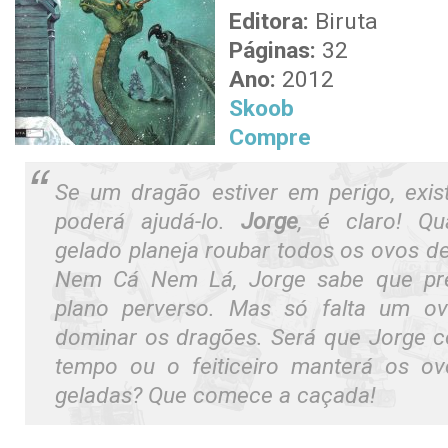
Editora:
Biruta
Páginas:
32
Ano:
2012
Skoob
Compre
Se um dragão estiver em perigo, exi
poderá ajudá-lo.
Jorge
, é claro! Qu
gelado planeja roubar todos os ovos d
Nem Cá Nem Lá
, Jorge sabe que pr
plano perverso. Mas só falta um ovo
dominar os dragões. Será que Jorge co
tempo ou o feiticeiro manterá os o
geladas? Que comece a caçada!