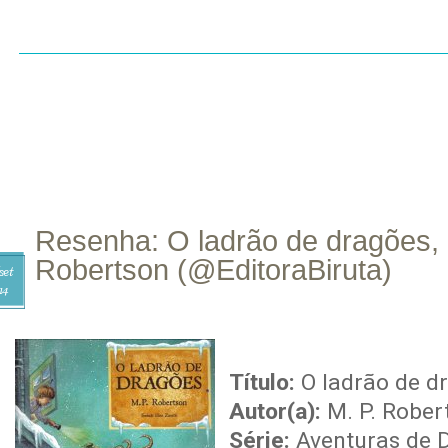
INÍCIO
SOBRE
CONTATO
RESENHAS
LI
Resenha: O ladrão de dragões, 
Robertson (@EditoraBiruta)
set
14
Título:
O ladrão de d
Autor(a):
M. P. Rober
Série:
Aventuras de D