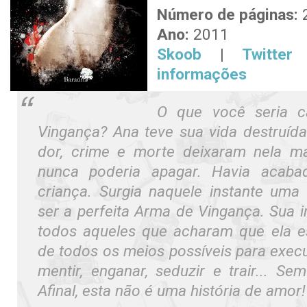
Número de páginas:
Ano:
2011
Skoob
|
Twitter
informações
O que você seria c
Vingança? Ana teve sua vida destruída.
dor, crime e morte deixaram nela 
nunca poderia apagar. Havia acaba
criança. Surgia naquele instante uma
ser a perfeita Arma de Vingança. Sua ir
todos aqueles que acharam que ela e
de todos os meios possíveis para execut
mentir, enganar, seduzir e trair... S
Afinal, esta não é uma história de amor!