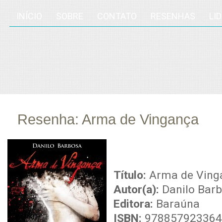
INÍCIO
SOBRE
CONTATO
RESENHAS
LI
Resenha: Arma de Vingança
jul
12
Título:
Arma de Ving
Autor(a):
Danilo Bar
Editora:
Baraúna
ISBN:
978857923364