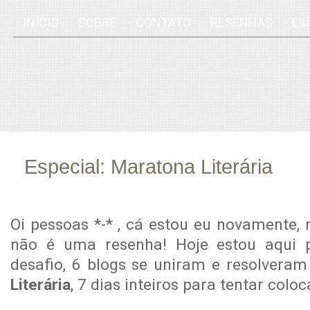
INÍCIO
SOBRE
CONTATO
RESENHAS
LI
Especial: Maratona Literária
jul
13
Oi pessoas *-* , cá estou eu novamente,
não é uma resenha! Hoje estou aqui 
desafio, 6 blogs se uniram e resolvera
Literária
, 7 dias inteiros para tentar coloc