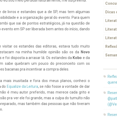
omo eu sou meio perdida naturalmente, me surpreendi.
Concur
e de livros e estandes que a de SP, mas tem algumas
Dicas
ssibilidade e a organização geral do evento. Para quem
Litera
embi que sai de pontos estratégicos, já na questão de
 evento em SP ser liberada bem antes do início, dando
Literat
Litera
e visitar os estandes das editoras, estava tudo muito
Reflex
destacam na minha humilde opinião são os da
Novo
Seman
e foi disposta a arrasar lá. Os estandes da
Kobo
e da
m sabe quebram um pouco do preconceito com os
s bacanas pra incentivar a compra deles.
Refle
a mais inusitada e fora dos meus planos, conheci o
quere
a
do
Equalize da Leitura
, se não fosse a vontade de dar
s não é meu autor preferido, mas merece cada grito e
Resen
usão pra ver ele foi grande, mas a culpa do tumulto não
@pat
e preparado, mas também das pessoas que não tiveram
(@Ver
m.
Resen