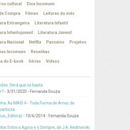
so cultural
Dica Incomum
 de Compra
Filmes
Leituras do mês
tura Estrangeira
Literatura Infantil
ura Infantojuvenil
Literatura Juvenil
tura Nacional
Netflix
Passeios
Projetos
ões Incomuns
Resenhas
a do E-book
Séries
Vídeos
xões: Será que só basta
r?
- 3/31/2020
- Fernanda Souza
ha: As MAIS 4 - Toda Forma de Amor, de
barboza
us_Editora)
- 10/6/2014
- Fernanda Souza
ha: Entre o Agora e o Sempre, de J.A. Redmerski