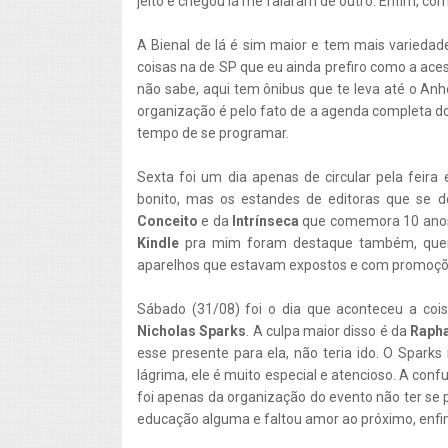
jeito e chegou lá me falaram de outro. Enfim, c
A Bienal de lá é sim maior e tem mais variedad
coisas na de SP que eu ainda prefiro como a ace
não sabe, aqui tem ônibus que te leva até o Anh
organização é pelo fato de a agenda completa do
tempo de se programar.
Sexta foi um dia apenas de circular pela feira 
bonito, mas os estandes de editoras que se 
Conceito
e da
Intrínseca
que comemora 10 anos 
Kindle
pra mim foram destaque também, que
aparelhos que estavam expostos e com promoçõe
Sábado (31/08) foi o dia que aconteceu a cois
Nicholas Sparks
. A culpa maior disso é da
Raph
esse presente para ela, não teria ido. O Spark
lágrima, ele é muito especial e atencioso. A conf
foi apenas da organização do evento não ter s
educação alguma e faltou amor ao próximo, enfi