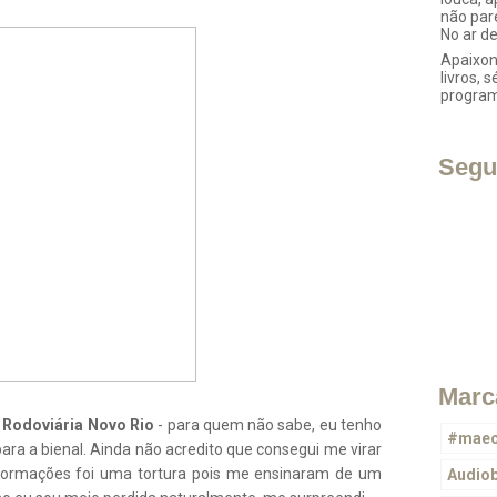
não par
No ar d
Apaixon
livros, s
progra
Segu
Marc
a
Rodoviária Novo Rio
- para quem não sabe, eu tenho
#maec
para a bienal. Ainda não acredito que consegui me virar
formações foi uma tortura pois me ensinaram de um
Audio