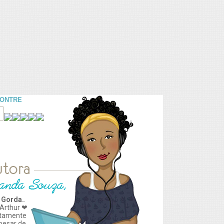
CONTRE
 Gorda.
.
Arthur ❤
tamente
apesar de