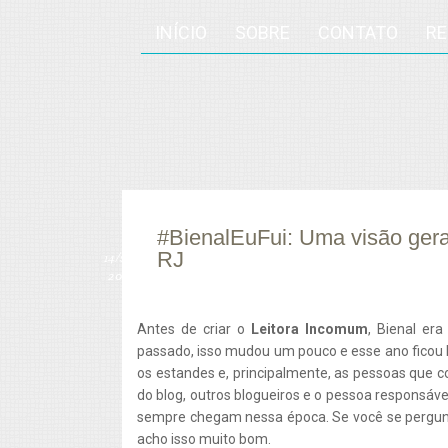
INÍCIO
SOBRE
CONTATO
R
#BienalEuFui: Uma visão geral
RJ
14/
set
2013
Antes de criar o
Leitora Incomum
, Bienal er
passado, isso mudou um pouco e esse ano ficou b
os estandes e, principalmente, as pessoas que co
do blog, outros blogueiros e o pessoa responsáv
sempre chegam nessa época. Se você se pergunt
acho isso muito bom.