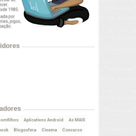
ecer.
esde 1985.
ada por
éries, jogos,
mação.
idores
adores
omfilhos
Aplicativos Android
As MAIS
book
Blogosfera
Cinema
Concurso