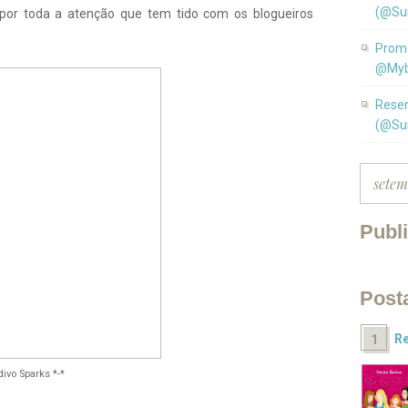
(@Su
por toda a atenção que tem tido com os blogueiros
Promo
@Myb
Resen
(@Su
Publ
Post
Re
divo Sparks *-*