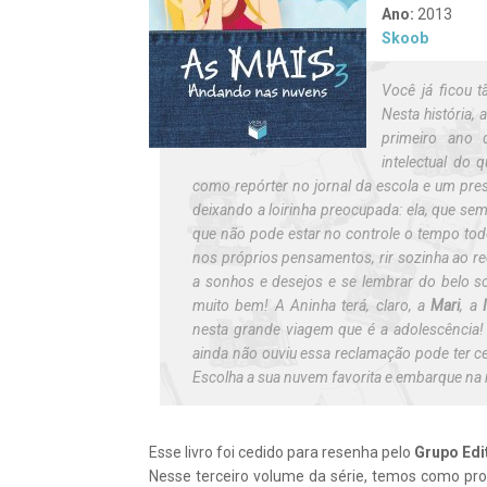
Ano:
2013
Skoob
Você já ficou 
Nesta história, 
primeiro ano 
intelectual do 
como repórter no jornal da escola e um pre
deixando a loirinha preocupada: ela, que s
que não pode estar no controle o tempo to
nos próprios pensamentos, rir sozinha ao re
a sonhos e desejos e se lembrar do belo s
muito bem! A Aninha terá, claro, a
Mari
, a
nesta grande viagem que é a adolescência!
ainda não ouviu essa reclamação pode ter ce
Escolha a sua nuvem favorita e embarque na
Esse livro foi cedido para resenha pelo
Grupo Edi
Nesse terceiro volume da série, temos como pr