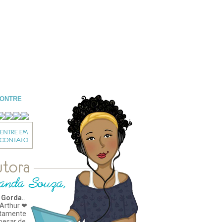
CONTRE
 Gorda.
.
Arthur ❤
tamente
apesar de