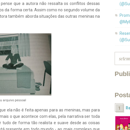
 pense que a autora não ressalta os conflitos dessas
(@Su
ados da forma certa. Assim como no segundo volume da
Promo
autora também aborda situações das outras meninas na
@Myb
Resen
(@Su
Publ
Post
u arquivo pessoal
Re
que ela não é feita apenas para as meninas, mas para
is o que acontece com elas, pela narrativa ser toda
r tudo de forma tão realista e suave desde as coisas
está presente em todo mundo - ao mais complexo que