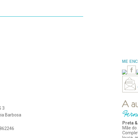
ESENHAS
LIDOS
BLOGROLL
ME EN
 3
cia Barbosa
Preta &
Mãe do 
862246
Comple
louca, 