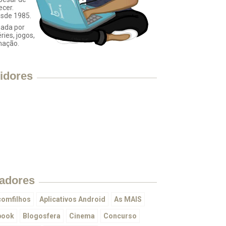
ecer.
esde 1985.
ada por
éries, jogos,
mação.
idores
adores
omfilhos
Aplicativos Android
As MAIS
book
Blogosfera
Cinema
Concurso