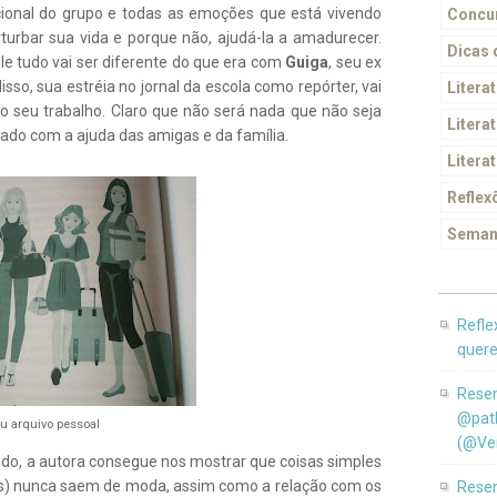
cional do grupo e todas as emoções que está vivendo
Concur
urbar sua vida e porque não, ajudá-la a amadurecer.
Dicas
e tudo vai ser diferente do que era com
Guiga
, seu ex
so, sua estréia no jornal da escola como repórter, vai
Litera
 ao seu trabalho. Claro que não será nada que não seja
Literat
ado com a ajuda das amigas e da família.
Litera
Reflex
Seman
Refle
quere
Resen
@pat
u arquivo pessoal
(@Ver
o, a autora consegue nos mostrar que coisas simples
os) nunca saem de moda, assim como a relação com os
Resen