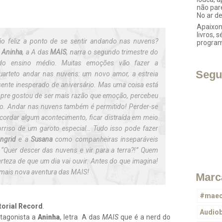
não par
No ar d
Apaixon
livros, s
tão feliz a ponto de se sentir andando nas nuvens?
progra
a
Aninha
, a A das
MAIS
, narra o segundo trimestre do
do ensino médio. Muitas emoções vão fazer a
Segu
quarteto andar nas nuvens: um novo amor, a estreia
sente inesperado de aniversário. Mas uma coisa está
empre gostou de ser mais razão que emoção, percebeu
do. Andar nas nuvens também é permitido! Perder-se
cordar algum acontecimento, ficar distraída em meio
orriso de um garoto especial… Tudo isso pode fazer
Ingrid
e a
Susana
como companheiras inseparáveis
 “
Quer descer das nuvens e vir para a terra?!
” Quem
rteza de que um dia vai ouvir. Antes do que imagina!
 mais nova aventura das MAIS!
Marc
#maec
torial Record
.
Audio
otagonista a
Aninha
, letra A das
MAIS
que é a nerd do