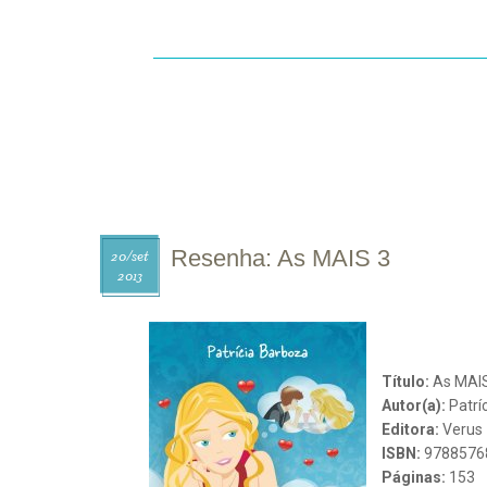
INÍCIO
SOBRE
CONTATO
R
Resenha: As MAIS 3
20/
set
2013
Título:
As MAIS
Autor(a):
Patrí
Editora:
Verus
ISBN:
9788576
Páginas:
153