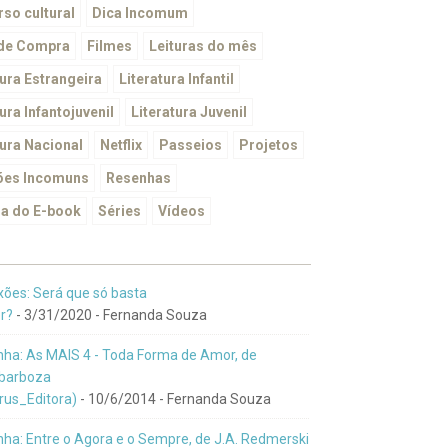
so cultural
Dica Incomum
 de Compra
Filmes
Leituras do mês
tura Estrangeira
Literatura Infantil
ura Infantojuvenil
Literatura Juvenil
tura Nacional
Netflix
Passeios
Projetos
ões Incomuns
Resenhas
a do E-book
Séries
Vídeos
xões: Será que só basta
r?
- 3/31/2020
- Fernanda Souza
ha: As MAIS 4 - Toda Forma de Amor, de
barboza
us_Editora)
- 10/6/2014
- Fernanda Souza
ha: Entre o Agora e o Sempre, de J.A. Redmerski