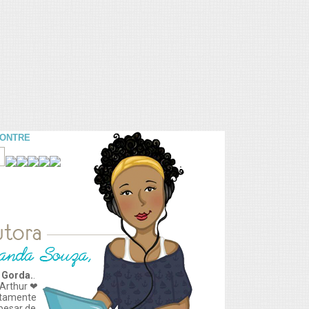
CONTRE
 Gorda.
.
Arthur ❤
tamente
apesar de