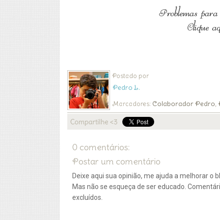
Postado por
Pedro L.
Colaborador Pedro
Marcadores:
,
0 comentários:
Postar um comentário
Deixe aqui sua opinião, me ajuda a melhorar o bl
Mas não se esqueça de ser educado. Comentár
excluídos.