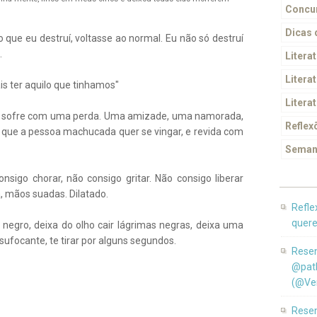
Concur
Dicas
que eu destruí, voltasse ao normal. Eu não só destruí
.
Litera
Literat
s ter aquilo que tinhamos"
Litera
e sofre com uma perda. Uma amizade, uma namorada,
Reflex
 que a pessoa machucada quer se vingar, e revida com
Seman
sigo chorar, não consigo gritar. Não consigo liberar
, mãos suadas. Dilatado.
Refle
quere
e negro, deixa do olho cair lágrimas negras, deixa uma
 sufocante, te tirar por alguns segundos.
Resen
@pat
(@Ver
Resen