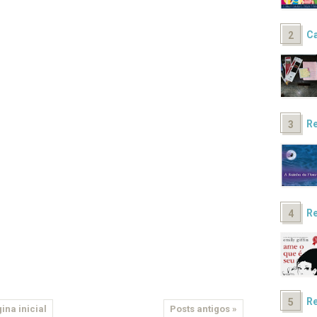
Ca
Re
Re
Re
ina inicial
Posts antigos »