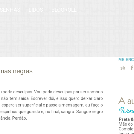
ESENHAS
LIDOS
BLOGROLL
ME EN
imas negras
u pedir desculpas. Vou pedir desculpas por ser sombrio
ão tem saída. Escrever dói, e isso quero deixar claro
e espero ser superficial e passe a mensagem, eu faço o
s espinhos que guardo e, no final, sangra. Sangue negro
rância. Perdão.
Preta &
Mãe do 
Comple
louca, 