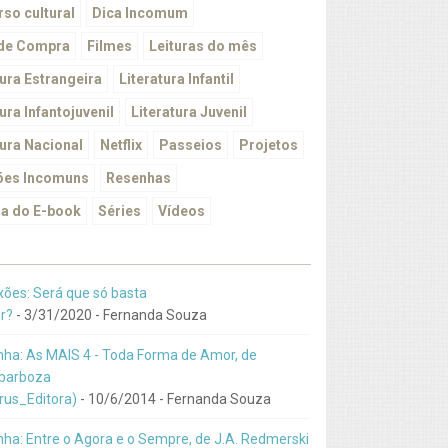
so cultural
Dica Incomum
 de Compra
Filmes
Leituras do mês
tura Estrangeira
Literatura Infantil
ura Infantojuvenil
Literatura Juvenil
tura Nacional
Netflix
Passeios
Projetos
ões Incomuns
Resenhas
a do E-book
Séries
Vídeos
xões: Será que só basta
r?
- 3/31/2020
- Fernanda Souza
ha: As MAIS 4 - Toda Forma de Amor, de
barboza
us_Editora)
- 10/6/2014
- Fernanda Souza
ha: Entre o Agora e o Sempre, de J.A. Redmerski