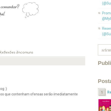
(@Su
Promo
@Myb
Resen
(@Su
Reflexões Incomuns
Publ
Post
og :)
Re
ios que contenham ofensas serão imediatamente