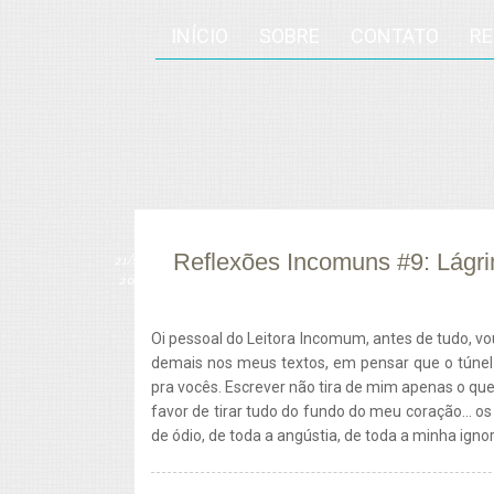
INÍCIO
SOBRE
CONTATO
R
Reflexões Incomuns #9: Lágr
21/
set
2013
Oi pessoal do Leitora Incomum, antes de tudo, vo
demais nos meus textos, em pensar que o túnel n
pra vocês. Escrever não tira de mim apenas o qu
favor de tirar tudo do fundo do meu coração... o
de ódio, de toda a angústia, de toda a minha igno