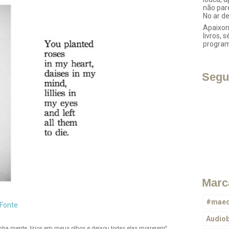
não par
No ar d
Apaixon
livros, s
progra
Segu
Marc
#maec
Fonte
Audio
ha mente, lírios em meus olhos e deixou todas elas morrerem"