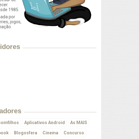
ecer.
esde 1985.
ada por
éries, jogos,
mação.
idores
adores
omfilhos
Aplicativos Android
As MAIS
book
Blogosfera
Cinema
Concurso