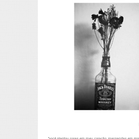
"você plantou rosas em meu coração, margaridas em min