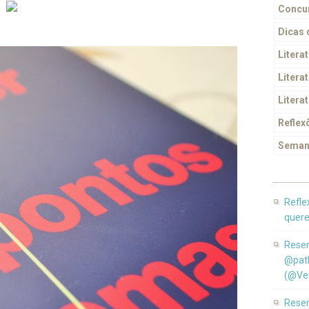
Concur
Dicas
Litera
Literat
Litera
Reflex
Seman
Refle
quere
Resen
@pat
(@Ver
Resen