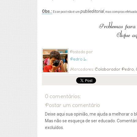
Obs.:
publieditorial
Esse post não é um
, mas compras efetuadas
Postado por
Pedro L.
Colaborador Pedro
Marcadores:
,
0 comentários:
Postar um comentário
Deixe aqui sua opinião, me ajuda a melhorar o bl
Mas não se esqueça de ser educado. Comentár
excluídos.