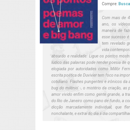
Compre:
Busc
Com mais de 4
ano, os vídeo
maneira de faz
esse sucesso é 
tem revelado g
vida contempor
absurdo e realidade.
Ligue os pontos
mostra
lúdico das palavras pode render poesia de q
elogiada por autoridades como Millôr Ferna
escrita poética de
Duvivier
tem foco na impor
cotidiano. Flashes pungentes e irônicos da 
bug do milênio' -, o mistério da criação, as 
amor vivido enfim como gente grande, a tran
do Rio de Janeiro como pano de fundo, a co
dicção marcadamente individual, que fle
nonchalante, e extrai do dia a dia compartil