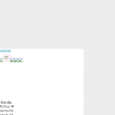
CONTRE
 Gorda.
.
Arthur ❤
tamente
apesar de