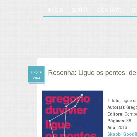
INÍCIO
SOBRE
CONTATO
R
Resenha: Ligue os pontos, de
20/
jan
2014
Título:
Ligue o
Autor(a):
Grego
Editora:
Compa
Páginas:
88
Ano:
2013
Skoob
|
GoodR