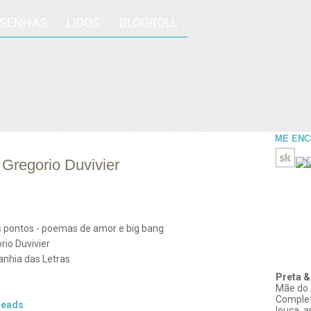
ESENHAS
LIDOS
BLOGROLL
ME EN
 Gregorio Duvivier
s pontos - poemas de amor e big bang
rio Duvivier
nhia das Letras
Preta &
Mãe do 
Comple
eads
louca, 