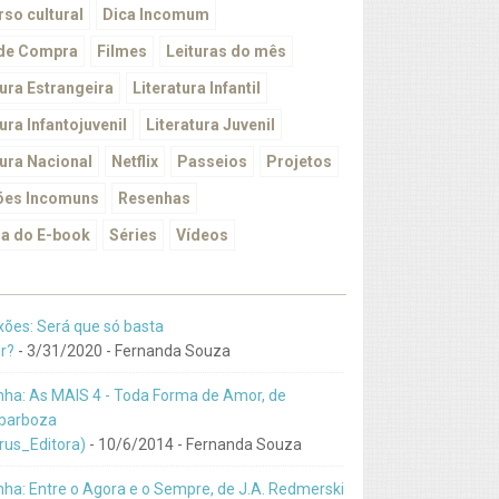
so cultural
Dica Incomum
 de Compra
Filmes
Leituras do mês
tura Estrangeira
Literatura Infantil
ura Infantojuvenil
Literatura Juvenil
tura Nacional
Netflix
Passeios
Projetos
ões Incomuns
Resenhas
a do E-book
Séries
Vídeos
xões: Será que só basta
r?
- 3/31/2020
- Fernanda Souza
ha: As MAIS 4 - Toda Forma de Amor, de
barboza
us_Editora)
- 10/6/2014
- Fernanda Souza
ha: Entre o Agora e o Sempre, de J.A. Redmerski