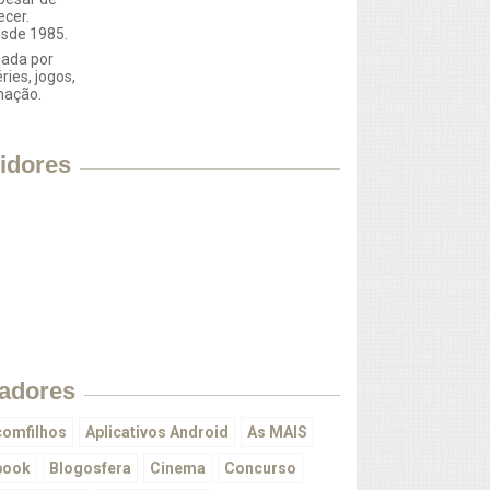
ecer.
esde 1985.
ada por
éries, jogos,
mação.
idores
adores
omfilhos
Aplicativos Android
As MAIS
book
Blogosfera
Cinema
Concurso