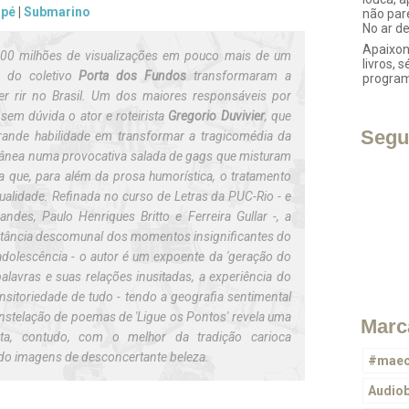
apé
|
Submarino
não par
No ar d
Apaixon
00 milhões de visualizações em pouco mais de um
livros, s
s do coletivo
Porta dos Fundos
transformaram a
progra
er rir no Brasil. Um dos maiores responsáveis por
sem dúvida o ator e roteirista
Gregorio Duvivier
, que
Segu
rande habilidade em transformar a tragicomédia da
ânea numa provocativa salada de gags que misturam
 que, para além da prosa humorística, o tratamento
ualidade. Refinada no curso de Letras da PUC-Rio - e
ndes, Paulo Henriques Britto e Ferreira Gullar -, a
tância descomunal dos momentos insignificantes do
adolescência - o autor é um expoente da 'geração do
palavras e suas relações inusitadas, a experiência do
sitoriedade de tudo - tendo a geografia sentimental
nstelação de poemas de 'Ligue os Pontos' revela uma
Marc
rta, contudo, com o melhor da tradição carioca
hado imagens de desconcertante beleza.
#maec
Audio