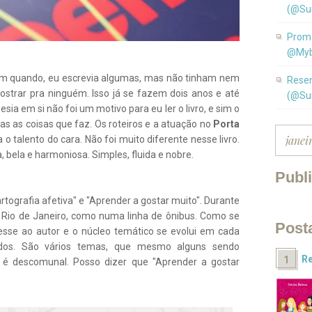
(@Su
Promo
@Myb
 em quando, eu escrevia algumas, mas não tinham nem
Resen
trar pra ninguém. Isso já se fazem dois anos e até
(@Su
sia em si não foi um motivo para eu ler o livro, e sim o
as as coisas que faz. Os roteiros e a atuação no
Porta
a o talento do cara. Não foi muito diferente nesse livro.
, bela e harmoniosa. Simples, fluida e nobre.
Publ
rtografia afetiva" e "Aprender a gostar muito". Durante
o Rio de Janeiro, como numa linha de ônibus. Como se
Post
sse ao autor e o núcleo temático se evolui em cada
dos. São vários temas, que mesmo alguns sendo
Re
a é descomunal. Posso dizer que "Aprender a gostar