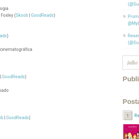
(@Su
logia
Foxley (
Skoob
|
GoodReads
)
Promo
@Myb
ads
)
Resen
(@Su
o cinematográfica
|
GoodReads
)
Publ
ssado
Post
Re
ob
|
GoodReads
)