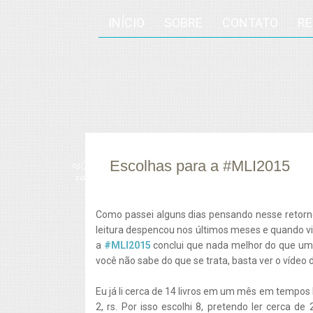
INÍCIO
SOBRE
CONTATO
R
Escolhas para a #MLI2015
03/
jul
2015
Como passei alguns dias pensando nesse retor
leitura despencou nos últimos meses e quando vi
a
#MLI2015
conclui que nada melhor do que uma
você não sabe do que se trata, basta ver o vídeo 
Eu já li cerca de 14 livros em um mês em tempos 
2, rs. Por isso escolhi 8, pretendo ler cerca 