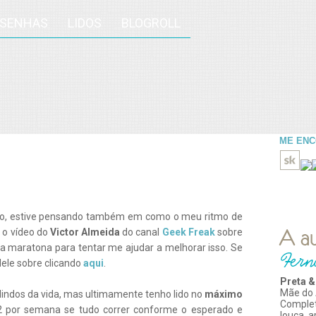
ESENHAS
LIDOS
BLOGROLL
ME EN
no, estive pensando também em como o meu ritmo de
 o vídeo do
Victor Almeida
do canal
Geek Freak
sobre
 maratona para tentar me ajudar a melhorar isso. Se
dele sobre clicando
aqui
.
Preta &
Mãe do 
lindos da vida, mas ultimamente tenho lido no
máximo
Comple
de 2 por semana se tudo correr conforme o esperado e
louca, 