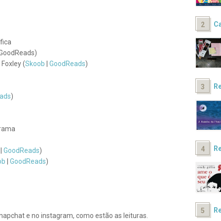
Ca
fica
 GoodReads)
Foxley (
Skoob
|
GoodReads
)
Re
ads
)
Drama
Re
|
GoodReads
)
ob
|
GoodReads
)
Re
snapchat e no instagram, como estão as leituras.