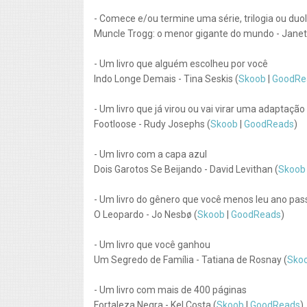
- Comece e/ou termine uma série, trilogia ou duo
Muncle Trogg: o menor gigante do mundo - Janet 
- Um livro que alguém escolheu por você
Indo Longe Demais - Tina Seskis (
Skoob
|
GoodRe
- Um livro que já virou ou vai virar uma adaptaçã
Footloose - Rudy Josephs (
Skoob
|
GoodReads
)
- Um livro com a capa azul
Dois Garotos Se Beijando - David Levithan (
Skoob
- Um livro do gênero que você menos leu ano pa
O Leopardo - Jo Nesbø (
Skoob
|
GoodReads
)
- Um livro que você ganhou
Um Segredo de Família - Tatiana de Rosnay (
Sko
- Um livro com mais de 400 páginas
Fortaleza Negra - Kel Costa (
Skoob
|
GoodReads
)