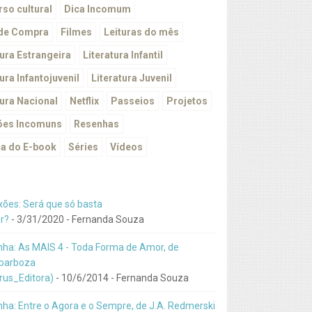
so cultural
Dica Incomum
 de Compra
Filmes
Leituras do mês
tura Estrangeira
Literatura Infantil
ura Infantojuvenil
Literatura Juvenil
tura Nacional
Netflix
Passeios
Projetos
ões Incomuns
Resenhas
a do E-book
Séries
Vídeos
xões: Será que só basta
r?
- 3/31/2020
- Fernanda Souza
ha: As MAIS 4 - Toda Forma de Amor, de
barboza
us_Editora)
- 10/6/2014
- Fernanda Souza
ha: Entre o Agora e o Sempre, de J.A. Redmerski