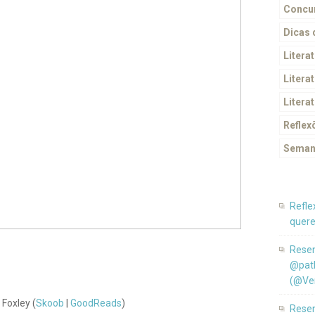
Concur
Dicas
Litera
Literat
Litera
Reflex
Seman
Refle
quere
Resen
@pat
(@Ver
Foxley (
Skoob
|
GoodReads
)
Resen