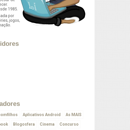
ecer.
esde 1985.
ada por
éries, jogos,
mação.
idores
adores
omfilhos
Aplicativos Android
As MAIS
book
Blogosfera
Cinema
Concurso