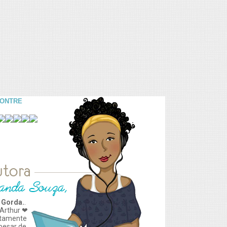
CONTRE
 Gorda.
.
Arthur ❤
tamente
apesar de