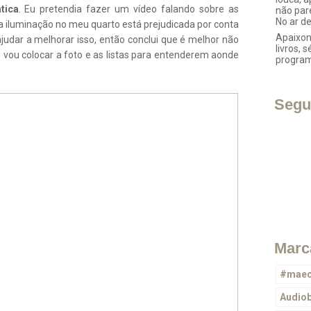
tica
. Eu pretendia fazer um vídeo falando sobre as
não par
No ar d
 iluminação no meu quarto está prejudicada por conta
Apaixon
udar a melhorar isso, então conclui que é melhor não
livros, s
o vou colocar a foto e as listas para entenderem aonde
progra
Segu
Marc
#maec
Audio