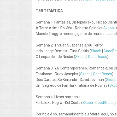
TBR TEMÁTICA
Semana 1: Fantasias, Distopias e/ou Ficção Cientí
A Torre Acima Do Véu - Roberta Spindler
Skoob
|
Muncle Trogg: o menor gigante do mundo - Janet 
Semana 2: Thriller, Suspense e/ou Terror
Indo Longe Demais - Tina Seskis (
Skoob
|
GoodRe
O Leopardo - Jo Nesbø (
Skoob
|
GoodReads
)
Semana 3: YA Contemporâneo, Romance e/ou 
Footloose - Rudy Josephs (
Skoob
|
GoodReads
)
Dois Garotos Se Beijando - David Levithan (
Skoob
Um Segredo de Família - Tatiana de Rosnay (
Sko
Semana 4: Livros nacionais
Fortaleza Negra - Kel Costa (
Skoob
|
GoodReads
)
Por hoje é só, semanalmente eu falarei aqui, no 