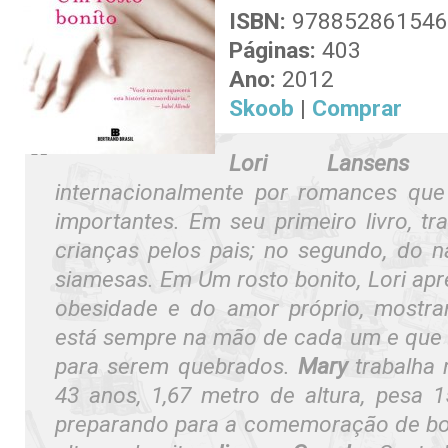
ISBN:
978852861546
Páginas:
403
Ano:
2012
Skoob
|
Comprar
Lori Lansens
é
internacionalmente por romances que
importantes. Em seu primeiro livro, t
crianças pelos pais; no segundo, do 
siamesas. Em
Um rosto bonito
, Lori ap
obesidade e do amor próprio, mostr
está sempre na mão de cada um e que r
para serem quebrados.
Mary
trabalha
43 anos, 1,67 metro de altura, pesa 1
preparando para a comemoração de bo