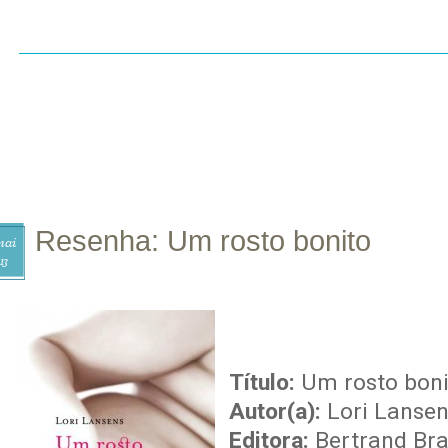
INÍCIO
SOBRE
CONTATO
RESENHAS
LI
Resenha: Um rosto bonito
ai
13
Título:
Um rosto boni
Autor(a):
Lori Lanse
Editora:
Bertrand Bra