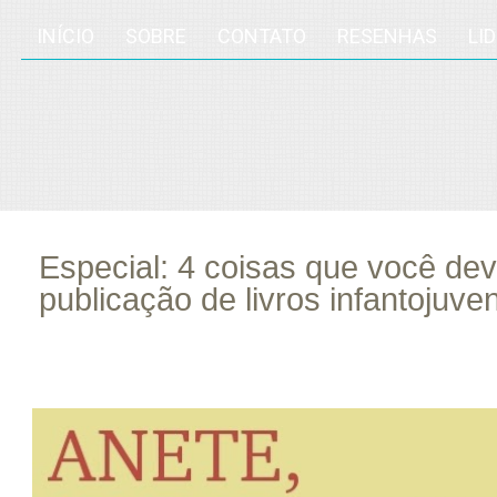
INÍCIO
SOBRE
CONTATO
RESENHAS
LI
Especial: 4 coisas que você de
publicação de livros infantojuven
fev
14