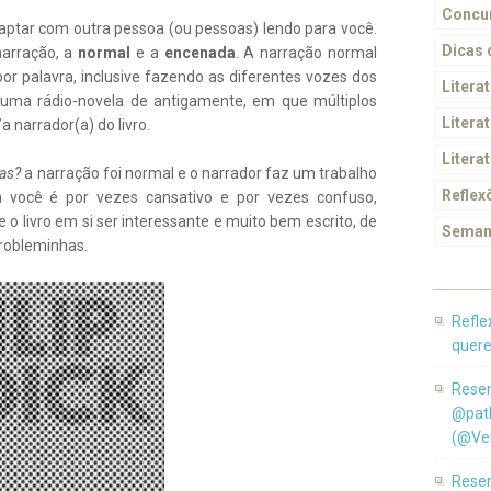
Concur
aptar com outra pessoa (ou pessoas) lendo para você.
Dicas
narração, a
normal
e a
encenada
. A narração normal
r palavra, inclusive fazendo as diferentes vozes dos
Litera
uma rádio-novela de antigamente, em que múltiplos
Literat
 narrador(a) do livro.
Litera
cas?
a narração foi normal e o narrador faz um trabalho
Reflex
 você é por vezes cansativo e por vezes confuso,
 o livro em si ser interessante e muito bem escrito, de
Seman
robleminhas.
Refle
quere
Resen
@pat
(@Ver
Resen