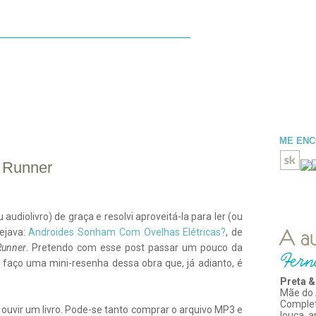
ESENHAS
LIDOS
BLOGROLL
ME EN
e Runner
audiolivro) de graça e resolvi aproveitá-la para ler (ou
ejava:
Androides Sonham Com Ovelhas Elétricas?
, de
Runner
. Pretendo com esse post passar um pouco da
aço uma mini-resenha dessa obra que, já adianto, é
Preta &
Mãe do 
Comple
ouvir um livro. Pode-se tanto comprar o arquivo MP3 e
louca, 