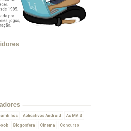
ecer.
esde 1985.
ada por
éries, jogos,
mação.
idores
adores
omfilhos
Aplicativos Android
As MAIS
book
Blogosfera
Cinema
Concurso