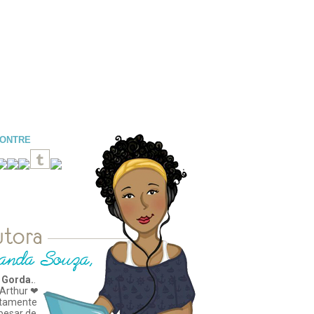
CONTRE
 Gorda.
.
Arthur ❤
tamente
apesar de