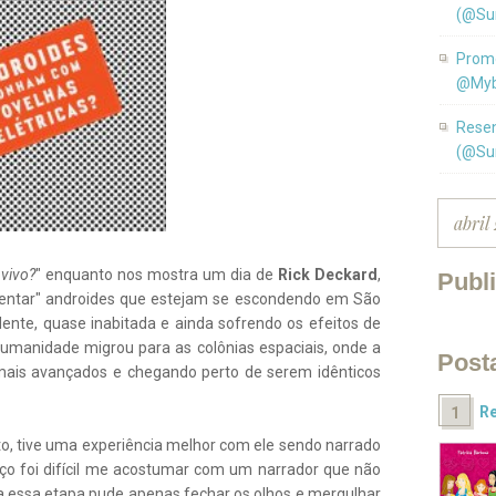
(@Su
Promo
@Myb
Resen
(@Su
 vivo?
" enquanto nos mostra um dia de
Rick Deckard
,
Publ
entar" androides que estejam se escondendo em São
ente, quase inabitada e ainda sofrendo os efeitos de
umanidade migrou para as colônias espaciais, onde a
Post
mais avançados e chegando perto de serem idênticos
Re
uto, tive uma experiência melhor com ele sendo narrado
ço foi difícil me acostumar com um narrador que não
 essa etapa pude apenas fechar os olhos e mergulhar