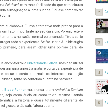
as Elétricas?
com mais facilidade do que com leituras
juda a imaginação a ir mais longe. É quase como voltar
Ca
ê dormir.
om audiobooks. É uma alternativa mais prática para a
r um fator importante no seu dia a dia. Porém, reitero
tamente a narração, normal ou encenada. Tive a sorte
agar toda a experiência. Se for usar o Audible sugiro
Re
o primeiro, para assim obter uma opinião geral do
ue encontrei foi o
Universidade Falada
, mas não utilizei
queiram uma amostra grátis e curta da experiência de
Re
e baixar o conto que mais os interessar na seção
qualidade, tanto no conteúdo quanto na narração.
lme
Blad
e Runner
mas nunca leram
Androides Sonham
e, seja como áudio ou como texto. Mesmo usando
ática a história é quase totalmente diferente do
Re
eligiosos, e tão satisfatória quanto.