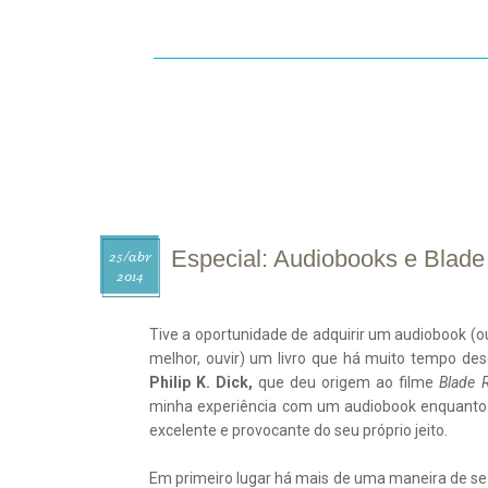
INÍCIO
SOBRE
CONTATO
R
Especial: Audiobooks e Blad
25/
abr
2014
Tive a oportunidade de adquirir um audiobook (ou 
melhor, ouvir) um livro que há muito tempo des
Philip K. Dick,
que deu origem ao filme
Blade 
minha experiência com um audiobook enquanto f
excelente e provocante do seu próprio jeito.
Em primeiro lugar há mais de uma maneira de se 