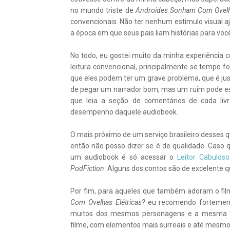
no mundo triste de
Androides Sonham Com Ovelh
convencionais. Não ter nenhum estimulo visual a
a época em que seus pais liam histórias para voc
No todo, eu gostei muito da minha experiência c
leitura convencional, principalmente se tempo fo
que eles podem ter um grave problema, que é jus
de pegar um narrador bom, mas um ruim pode estr
que leia a seção de comentários de cada livr
desempenho daquele audiobook.
O mais próximo de um serviço brasileiro desses q
então não posso dizer se é de qualidade. Caso 
um audiobook é só acessar o
Leitor Cabuloso
PodFiction
. Alguns dos contos são de excelente 
Por fim, para aqueles que também adoram o fi
Com Ovelhas Elétricas?
eu recomendo fortement
muitos dos mesmos personagens e a mesma tem
filme, com elementos mais surreais e até mesmo r