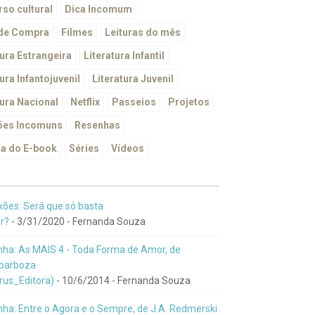
so cultural
Dica Incomum
 de Compra
Filmes
Leituras do mês
tura Estrangeira
Literatura Infantil
ura Infantojuvenil
Literatura Juvenil
tura Nacional
Netflix
Passeios
Projetos
ões Incomuns
Resenhas
a do E-book
Séries
Vídeos
xões: Será que só basta
r?
- 3/31/2020
- Fernanda Souza
ha: As MAIS 4 - Toda Forma de Amor, de
barboza
us_Editora)
- 10/6/2014
- Fernanda Souza
ha: Entre o Agora e o Sempre, de J.A. Redmerski