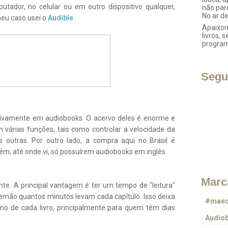
ador, no celular ou em outro dispositivo qualquer,
não par
No ar d
meu caso usei o
Audible
.
Apaixon
livros, s
progra
Segu
ivamente em audiobooks. O acervo deles é enorme e
 várias funções, tais como controlar a velocidade da
 outras. Por outro lado, a compra aqui no Brasil é
bém, até onde vi, só possuírem audiobooks em inglês.
Marc
e. A principal vantagem é ter um tempo de "leitura"
temão quantos minutos levam cada capítulo. Isso deixa
#maec
no de cada livro, principalmente para quem têm dias
Audio